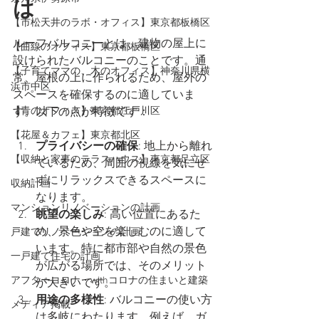
は
【市松天井のラボ・オフィス】東京都板橋区
ルーフバルコニーとは、建物の屋上に
【曲線のオフィス】東京都板橋区
設けられたバルコニーのことです。通
【子育てママの、木のオフィス】神奈川県横
常、屋根の上に作られるため、屋外の
浜市中区
スペースを確保するのに適していま
す。以下の点が特徴です：
【青のオフィス】東京都江戸川区
【花屋＆カフェ】東京都北区
プライバシーの確保
: 地上から離れ
【収納と家事のテラスハウス】東京都足立区
ているため、周囲の視線を気にせ
ずにリラックスできるスペースに
収納計画
なります。
マンションリノベーションの計画
眺望の楽しみ
: 高い位置にあるた
め、景色や空を楽しむのに適して
戸建てリノベーションの計画
います。特に都市部や自然の景色
一戸建て住宅の計画
が広がる場所では、そのメリット
アフターコロナ・withコロナの住まいと建築
が大きいです。
用途の多様性
: バルコニーの使い方
メディア掲載
は多岐にわたります。例えば、ガ