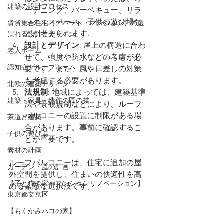
建築の設計プロセス
ーデニング、バーベキュー、リラ
ックススペース、子供の遊び場な
賃貸集合住宅（アパート・マンション）の選
どが考えられます。
ばれる設計とデザイン
設計とデザイン
: 屋上の構造に合わ
老人ホーム
せて、強度や防水などの考慮が必
認知症グループホーム
要です。また、風や日差しの対策
も考慮する必要があります。
北欧の建築デザイン
法規制
: 地域によっては、建築基準
建築・家具・造作の匠の技
法や景観規制などにより、ルーフ
バルコニーの設置に制限がある場
茶道と建築
合があります。事前に確認するこ
子供の遊び場
とが重要です。
素材の計画
ルーフバルコニーは、住宅に追加の屋
ガーデン・庭の計画
外空間を提供し、住まいの快適性を高
【子と猫の家・マンションリノベーション】
める素敵な選択肢です。
東京都文京区
【もくかみハコの家】