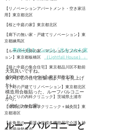
【リノベーションアパートメント・空き家活
用】東京都北区
【桜と中庭の家】東京都北区
【廊下の無い家・戸建てリノベーション】東
京都練馬区
事例を見る：Case26「光をつかむ家
【ルーバー天井の家・マンションリノベーシ
（Lightfall House）」
ョン】東京都板橋区
【猫と中庭の集合住宅】東京都品川区不動前
天気良いですね。
【中庭のテラスハウス】東京都足立区
狭小住宅の住宅密集地は、空を見上げ
たい。
【下町の戸建てリノベーション】東京都北区
構造用合板貼った、ルーフバルコニー
【みどりの内科クリニック】茨城県土浦市
から。
「光をつかむ家」
【​南青山の東洋医学クリニック＋鍼灸院】東
京都港区
【六角形の、看護小規模多機能居宅介護】神
ルーフバルコニーと
奈川県伊勢原市