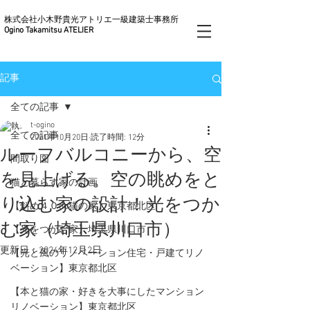
株式会社小木野貴光アトリエ一級建築士事務所
Ogino Takamitsu ATELIER
記事
全ての記事
t-ogino
全ての記事
2021年10月20日
読了時間: 12分
ルーフバルコニーから、空
間取り図
を見上げる。空の眺めをと
猫と暮らす家の計画
り込む家の設計！光をつか
【斜め４０do猫の家】東京都北区
む家（埼玉県川口市）
【光をつかむ家】埼玉県川口市
更新日：
2024年12月2日
【光と風のリノベーション住宅・戸建てリノ
ベーション】東京都北区
【本と猫の家・好きを大事にしたマンション
リノベーション】東京都北区