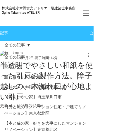
株式会社小木野貴光アトリエ一級建築士事務所
Ogino Takamitsu ATELIER
記事
全ての記事
t-ogino
全ての記事
2022年5月9日
読了時間: 14分
半透明でやさしい和紙を使
間取り図
った引戸の製作方法。障子
猫と暮らす家の計画
越しの、木漏れ日が心地よ
【斜め４０do猫の家】東京都北区
い引戸
【光をつかむ家】埼玉県川口市
更新日：
2025年2月18日
【光と風のリノベーション住宅・戸建てリノ
ベーション】東京都北区
【本と猫の家・好きを大事にしたマンション
リノベーション】東京都北区