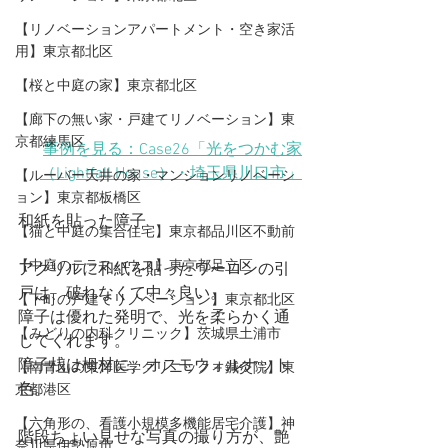
【リノベーションアパートメント・空き家活
用】東京都北区
【桜と中庭の家】東京都北区
【廊下の無い家・戸建てリノベーション】東
京都練馬区
事例を見る：Case26「光をつかむ家
（Lightfall House）・埼玉県川口市」
【ルーバー天井の家・マンションリノベーシ
ョン】東京都板橋区
和紙を貼った障子
【猫と中庭の集合住宅】東京都品川区不動前
【中庭のテラスハウス】東京都足立区
アクリルに和紙を貼ったワーロンの引
戸は、破れなくて中々良い。
【下町の戸建てリノベーション】東京都北区
障子は優れた発明で、光を柔らかく通
【みどりの内科クリニック】茨城県土浦市
してくれます。
障子桟は栂材に、オスモウォルナット
【​南青山の東洋医学クリニック＋鍼灸院】東
色。
京都港区
【六角形の、看護小規模多機能居宅介護】神
階段ちょい見せな写真の撮り方が、艶
奈川県伊勢原市