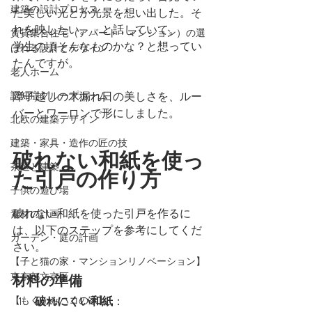
建築の設計プロセス
た美しい光とか光景を想い出した。そ
れを映したい。」と話していて。
賃貸集合住宅（アパート・マンション）の選
学生の頃そんなものかな？と想ってい
ばれる設計とデザイン
たんですが。
老人ホーム
障子越しの木漏れ日の美しさを、ルー
認知症グループホーム
バーとワーロンで形にしました。
北欧の建築デザイン
建築・家具・造作の匠の技
破れない和紙を使っ
茶道と建築
た引戸の作り方
子供の遊び場
破れない和紙を使った引戸を作るに
素材の計画
は、以下のステップを参考にしてくだ
ガーデン・庭の計画
さい。
【子と猫の家・マンションリノベーション】
東京都文京区
材料の準備
破れにくい和紙
：
【もくかみハコの家】