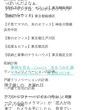
っぽいんだよなぁ。
【市松天井のラボ・オフィス】東京都板橋区
フローリングは、マルホンのブラック
ウォールナット。
【曲線のオフィス】東京都板橋区
【子育てママの、木のオフィス】神奈川県横
浜市中区
【青のオフィス】東京都江戸川区
【花屋＆カフェ】東京都北区
【収納と家事のテラスハウス】東京都足立区
収納計画
事例を見る：Case26「光をつかむ家
マンションリノベーションの計画
（Lightfall House）
・埼玉県川口市
」
戸建てリノベーションの計画
障子越しの、木漏れ日
一戸建て住宅の計画
クリストファー・ドイル（ウォン・カ
アフターコロナ・withコロナの住まいと建築
ーウァイのカメラマン）が「恋人が出
メディア掲載
来て、カメラを手にしたら、昔見てい