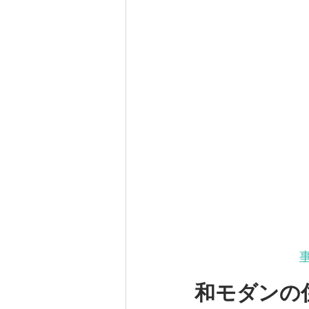
事
和モダンの