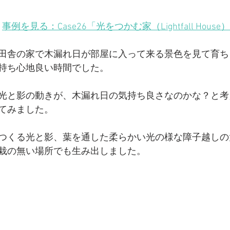
【子育てママの、木のオフィス】神奈川県横浜市中区
事例を見る：Case26「光をつかむ家（Lightfall Hou
【花屋＆カフェ】東京都北区
【収納と家事のテラスハ
田舎の家で木漏れ日が部屋に入って来る景色を見て育ち
持ち心地良い時間でした。
ーションの計画
戸建てリノベーションの計画
一戸建て
光と影の動きが、木漏れ日の気持ち良さなのかな？と考
てみました。
住まいと建築
メディア掲載
建築の設計プロセス
つくる光と影、葉を通した柔らかい光の様な障子越しの
栽の無い場所でも生み出しました。
ョン）の選ばれる設計とデザイン