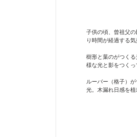
【曲線のオフィス】東京都板橋区
【青のオフィス】東京都江戸川区
子供の頃、曾祖父の
り時間が経過する気
収納計画
マンションリノベ
樹形と葉のがつくる
様な光と影をつくっ
アフターコロナ・withコロナの
ルーバー（格子）が
光。木漏れ日感を植
賃貸集合住宅（アパート・マンシ