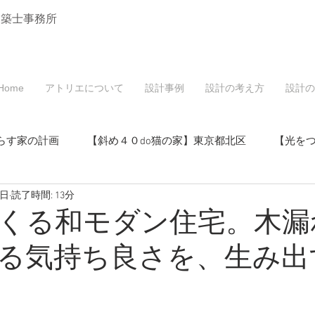
建築士事務所
Home
アトリエについて
設計事例
設計の考え方
設計の
らす家の計画
【斜め４０do猫の家】東京都北区
【光を
0日
読了時間: 13分
戸建てリノベーション】東京都北区
くる和モダン住宅。木漏
る気持ち良さを、生み出
マンションリノベーション】東京都北区
・空き家活用】東京都北区
【桜と中庭の家】東京都北区