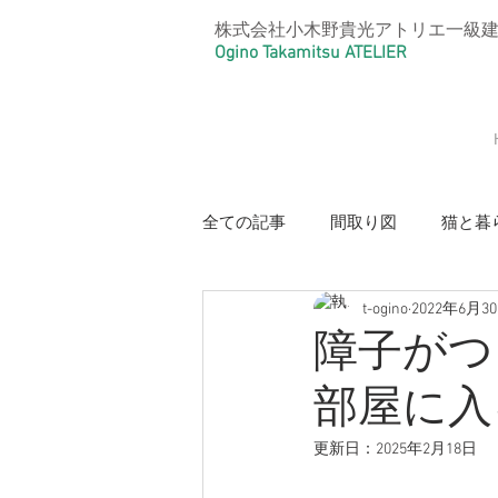
株式会社小木野貴光アトリエ一級
Ogino Takamitsu ATELIER
全ての記事
間取り図
猫と暮
t-ogino
2022年6月3
【光と風のリノベーション住宅・
障子がつ
部屋に入
【本と猫の家・好きを大事にした
更新日：
2025年2月18日
【リノベーションアパートメント