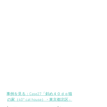
事例を見る：Case27「斜め４０ｄｏ猫
の家（40° cat house）・東京都北区」