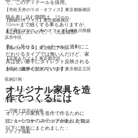
で、このディテールを採用。 
【市松天井のラボ・オフィス】東京都板橋区
指を差し込む隙間は、15mm。
【曲線のオフィス】東京都板橋区
10mmまで細くする事もありますが、
【子育てママの、木のオフィス】神奈川県横
私は指が太いので。。(元柔道部)
浜市中区
美しく見せる、ディテールに過剰にこ
【青のオフィス】東京都江戸川区
だわりるタイプでは無いんだけど、家
【花屋＆カフェ】東京都北区
具は使い勝手にダイレクト反映される
から、細かく詰めています。
【収納と家事のテラスハウス】東京都足立区
収納計画
オリジナル家具を造
マンションリノベーションの計画
作でつくるには
戸建てリノベーションの計画
一戸建て住宅の計画
オリジナル家具を造作で作るために
は、いくつかのステップがあります。
アフターコロナ・withコロナの住まいと建築
以下に簡単にまとめました：
メディア掲載