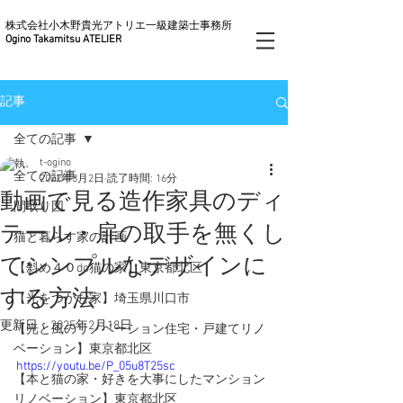
株式会社小木野貴光アトリエ一級建築士事務所
Ogino Takamitsu ATELIER
記事
全ての記事
t-ogino
全ての記事
2022年3月2日
読了時間: 16分
動画で見る造作家具のディ
間取り図
テール・扉の取手を無くし
猫と暮らす家の計画
てシンプルなデザインに
【斜め４０do猫の家】東京都北区
する方法
【光をつかむ家】埼玉県川口市
更新日：
2025年2月18日
【光と風のリノベーション住宅・戸建てリノ
ベーション】東京都北区
https://youtu.be/P_05u8T25sc
【本と猫の家・好きを大事にしたマンション
リノベーション】東京都北区