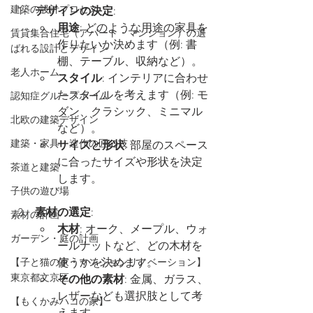
建築の設計プロセス
デザインの決定
:
用途
: どのような用途の家具を
賃貸集合住宅（アパート・マンション）の選
作りたいか決めます（例: 書
ばれる設計とデザイン
棚、テーブル、収納など）。
老人ホーム
スタイル
: インテリアに合わせ
たスタイルを考えます（例: モ
認知症グループホーム
ダン、クラシック、ミニマル
北欧の建築デザイン
など）。
建築・家具・造作の匠の技
サイズと形状
: 部屋のスペース
に合ったサイズや形状を決定
茶道と建築
します。
子供の遊び場
素材の選定
:
素材の計画
木材
: オーク、メープル、ウォ
ガーデン・庭の計画
ールナットなど、どの木材を
使うかを決めます。
【子と猫の家・マンションリノベーション】
東京都文京区
その他の素材
: 金属、ガラス、
レザーなども選択肢として考
【もくかみハコの家】