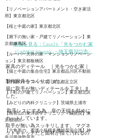
【リノベーションアパートメント・空き家活
用】東京都北区
【桜と中庭の家】東京都北区
【廊下の無い家・戸建てリノベーション】東
京都練馬区
事例を見る：Case26「光をつかむ家
（Lightfall House）・埼玉県川口市」
【ルーバー天井の家・マンションリノベーシ
ョン】東京都板橋区
家具のディテール　｜光をつかむ家｜
【猫と中庭の集合住宅】東京都品川区不動前
製作家具をつくりました。
【中庭のテラスハウス】東京都足立区
扉に取手が無いディテールを工夫しま
【下町の戸建てリノベーション】東京都北区
した。
【みどりの内科クリニック】茨城県土浦市
 取手レスにする為、扉の天端を斜めに
【​南青山の東洋医学クリニック＋鍼灸院】東
カットしています。
京都港区
取手が無い為スッキリします。 マグネ
【六角形の、看護小規模多機能居宅介護】神
ットキャッチだと面材が指で汚れるの
奈川県伊勢原市