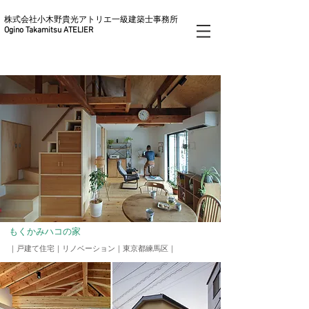
株式会社小木野貴光アトリエ一級建築士事務所
Ogino Takamitsu ATELIER
もくかみハコの家
｜戸建て住宅｜リノベーション
​｜東京都練馬区｜