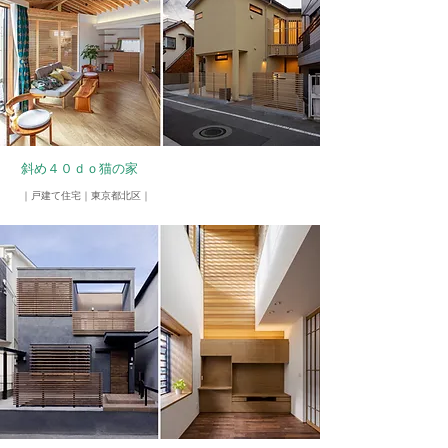
斜め４０ｄｏ猫の家
​｜戸建て住宅｜東京都北区｜