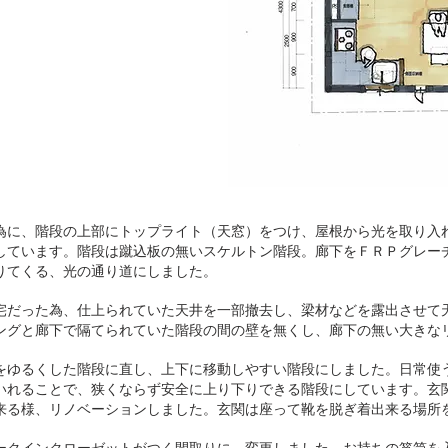
為に、階段の上部にトップライト（天窓）をつけ、屋根から光を取り入
しています。階段は蹴込板の無いスケルトン階段。廊下をＦＲＰグレー
りてくる、光の通り道にしました。
宅だった為、仕上られていた天井を一部撤去し、梁材などを露出させて
ングと廊下で隔てられていた階段の間の壁を無くし、廊下の無い大きな
をゆるくした階段に直し、上下に移動しやすい階段にしました。日常使
いれることで、狭くならず安全に上り下りできる階段にしています。玄
来る様、リノベーションしました。玄関は座って靴を脱ぎ着出来る場所