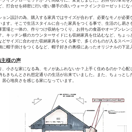
ークインクローゼットがつく間取りに、変更しました。お持ちの箪笥を
ど、打合せを綿密に行い使い勝手の良いウォークインクローゼットにな
ション設計の為、購入する家具ではサイズが合わず、必要なモノが必要
います。そこで生活スタイルに合った家具をつくる事で、生活のし易さ
庫置場と一体の、作りつけ収納をつくり、お持ちの食器やオーブンレン
す。キッチン横のカウンターサイドにも収納家具を仕込むなど、ちょっ
などサイズに合わせた収納家具をつくる事で、多くのものが入るスペー
側に帽子掛けをつくるなど、帽子好きの奥様にあったオリジナルの下足
施主様の声
り、小さな家になる為、モノがあふれないか？上手く住めるのか？心配
納もきちんとされ想定通りの生活が出来ていました。また、ちょっとし
、居心地良さを感じる家になっています。