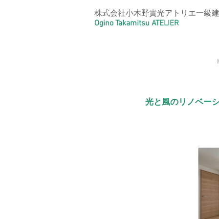
株式会社小木野貴光アトリエ一級
Ogino Takamitsu ATELIER
​光と風のリノベー