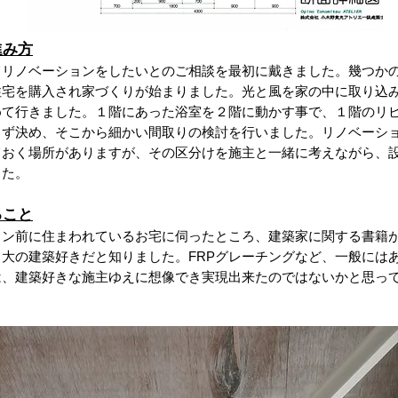
進み方
てリノベーションをしたいとのご相談を最初に戴きました。幾つか
住宅を購入され家づくりが始まりました。光と風を家の中に取り込
めて行きました。１階にあった浴室を２階に動かす事で、１階のリ
まず決め、そこから細かい間取りの検討を行いました。リノベーシ
ておく場所がありますが、その区分けを施主と一緒に考えながら、
した。
ること
ョン前に住まわれているお宅に伺ったところ、建築家に関する書籍
大の建築好きだと知りました。FRPグレーチングなど、一般には
は、建築好きな施主ゆえに想像でき実現出来たのではないかと思っ