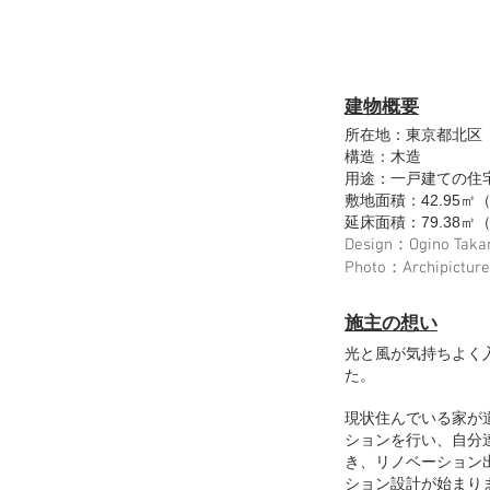
建物概要
所在地：東京都北区
構造：木造
用途：一戸建ての住
敷地面積：42.95㎡（
延床面積：79.38㎡（2
Design：Ogino Takam
Photo：Archipicture
施主の想い
光と風が気持ちよく
た。
現状住んでいる家が
ションを行い、自分
き、リノベーション
ション設計が始まり