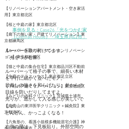
【リノベーションアパートメント・空き家活
用】東京都北区
【桜と中庭の家】東京都北区
事例を見る：Case26「光をつかむ家
【廊下の無い家・戸建てリノベーション】東
（Lightfall House）・埼玉県川口市」
京都練馬区
ルーバーを取り付けてます。
【ルーバー天井の家・マンションリノベーシ
ョン】東京都板橋区
「光をつかむ家」
【猫と中庭の集合住宅】東京都品川区不動前
ルーバーって格子の事で、細長い木材
【中庭のテラスハウス】東京都足立区
を平行に細かく並べたモノ。
日差しの強さを和らげたり、外からの
【下町の戸建てリノベーション】東京都北区
目線を防いだりしてますよ。
【みどりの内科クリニック】茨城県土浦市
光りが、透かして入る感じが美しいで
しょ。
【​南青山の東洋医学クリニック＋鍼灸院】東
京都港区
どんどん、かっこよくなる！
【六角形の、看護小規模多機能居宅介護】神
右側の壁は、下見板貼り。外部空間の
奈川県伊勢原市