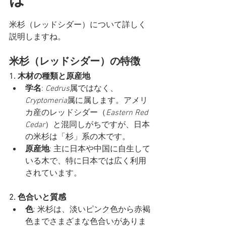
は
米杉（レッドシダー）について詳しく
説明しますね。
米杉（レッドシダー）の特徴
1. 木材の種類と原産地
学名
: 
Cedrus
属ではなく、
Cryptomeria
属に属します。アメリ
カ産のレッドシダー（
Eastern Red 
Cedar
）と混同しがちですが、日本
の米杉は「杉」系の木です。
原産地
: 主に日本や中国に自生して
いる木で、特に日本では広く利用
されています。
2. 色合いと質感
色
: 米杉は、淡いピンク色から赤褐
色までさまざまな色合いがありま