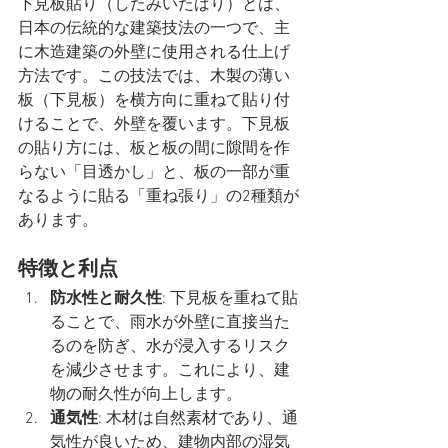
下見板貼り（したみいたばり）とは、
日本の伝統的な建築技法の一つで、主
に木造建築の外壁に使用される仕上げ
方法です。この技法では、木製の薄い
板（下見板）を横方向に重ねて貼り付
けることで、外壁を覆います。下見板
の貼り方には、板と板の間に隙間を作
らない「目透かし」と、板の一部が重
なるように貼る「重ね張り」の2種類が
あります。
特徴と利点
防水性と耐久性
: 下見板を重ねて貼
ることで、雨水が外壁に直接当た
るのを防ぎ、水が浸入するリスク
を減少させます。これにより、建
物の耐久性が向上します。
通気性
: 木材は自然素材であり、通
気性が良いため、建物内部の湿気