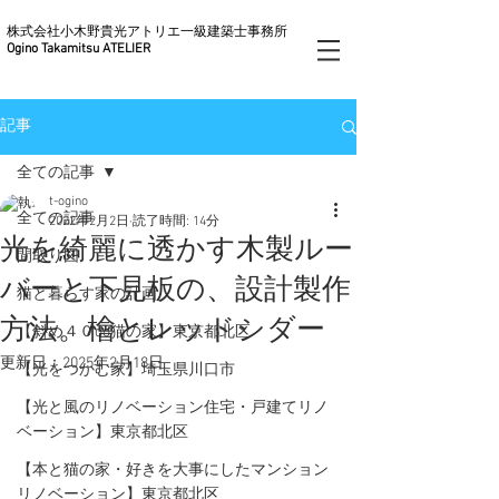
株式会社小木野貴光アトリエ一級建築士事務所
Ogino Takamitsu ATELIER
記事
全ての記事
t-ogino
全ての記事
2022年2月2日
読了時間: 14分
光を綺麗に透かす木製ルー
間取り図
バーと下見板の、設計製作
猫と暮らす家の計画
方法。檜とレッドシダー
【斜め４０do猫の家】東京都北区
更新日：
2025年2月18日
【光をつかむ家】埼玉県川口市
【光と風のリノベーション住宅・戸建てリノ
ベーション】東京都北区
【本と猫の家・好きを大事にしたマンション
リノベーション】東京都北区