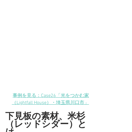
事例を見る：Case26「光をつかむ家
（Lightfall House）
・埼玉県川口市
」
下見板の素材、米杉
（レッドシダー）と