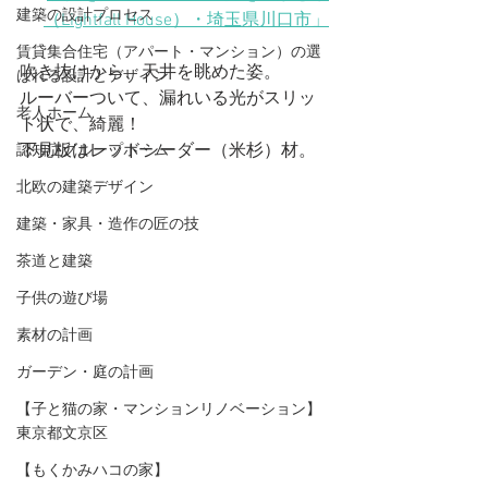
建築の設計プロセス
（Lightfall House）
・埼玉県川口市
」
賃貸集合住宅（アパート・マンション）の選
吹き抜けから、天井を眺めた姿。
ばれる設計とデザイン
ルーバーついて、漏れいる光がスリッ
老人ホーム
ト状で、綺麗！
下見板はレッドシーダー（米杉）材。
認知症グループホーム
北欧の建築デザイン
建築・家具・造作の匠の技
茶道と建築
子供の遊び場
素材の計画
ガーデン・庭の計画
【子と猫の家・マンションリノベーション】
東京都文京区
【もくかみハコの家】