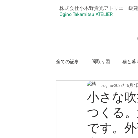
株式会社小木野貴光アトリエ一級
Ogino Takamitsu ATELIER
全ての記事
間取り図
猫と暮
t-ogino
2023年5月4
【光と風のリノベーション住宅・
小さな吹
つくる。
【本と猫の家・好きを大事にした
です。外
【リノベーションアパートメント