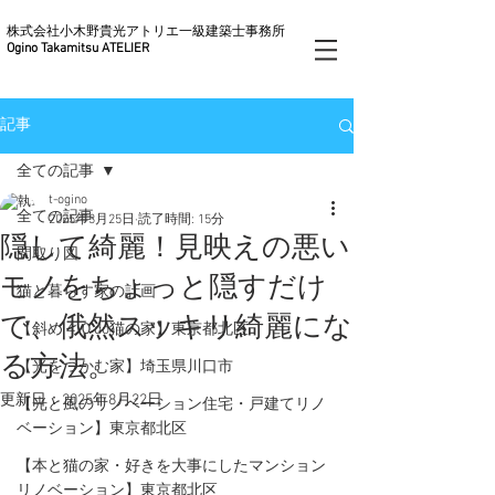
株式会社小木野貴光アトリエ一級建築士事務所
Ogino Takamitsu ATELIER
記事
全ての記事
t-ogino
全ての記事
2025年3月25日
読了時間: 15分
隠して綺麗！見映えの悪い
間取り図
モノをちょっと隠すだけ
猫と暮らす家の計画
で、俄然スッキリ綺麗にな
【斜め４０do猫の家】東京都北区
る方法。
【光をつかむ家】埼玉県川口市
更新日：
2025年8月22日
【光と風のリノベーション住宅・戸建てリノ
ベーション】東京都北区
【本と猫の家・好きを大事にしたマンション
リノベーション】東京都北区