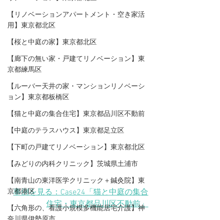
【リノベーションアパートメント・空き家活
用】東京都北区
【桜と中庭の家】東京都北区
【廊下の無い家・戸建てリノベーション】東
京都練馬区
【ルーバー天井の家・マンションリノベーシ
ョン】東京都板橋区
【猫と中庭の集合住宅】東京都品川区不動前
【中庭のテラスハウス】東京都足立区
【下町の戸建てリノベーション】東京都北区
【みどりの内科クリニック】茨城県土浦市
【​南青山の東洋医学クリニック＋鍼灸院】東
事例を見る：Case24「猫と中庭の集合
京都港区
住宅・東京都品川区不動前」
【六角形の、看護小規模多機能居宅介護】神
奈川県伊勢原市