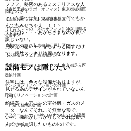
フフフ、秘密のあるミステリアスな人
【市松天井のラボ・オフィス】東京都板橋区
間なのさ！
という訳では無いんだけど、何でもか
【曲線のオフィス】東京都板橋区
んでもみせちゃえ！！！？
【子育てママの、木のオフィス】神奈川県横
てのはね・・・あからさまなのが良い
浜市中区
訳じゃない。
【青のオフィス】東京都江戸川区
見映えの悪いモノをちょっと隠すだけ
で、俄然スッキリ綺麗になります。
【花屋＆カフェ】東京都北区
【収納と家事のテラスハウス】東京都足立区
設備モノは隠したい
収納計画
住宅には、色々な設備がありますが、
マンションリノベーションの計画
見せる為のデザインがされていないん
戸建てリノベーションの計画
です。
給湯器・エアコンの室外機・ガスのメ
一戸建て住宅の計画
ーターなんてそれこそ無骨な形で。
アフターコロナ・withコロナの住まいと建築
いや、機能がしっかりしていれば良い
んですが、隠したいものNo1です。
メディア掲載