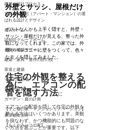
建築の設計プロセス
外壁とサッシ、屋根だけ
の外観
賃貸集合住宅（アパート・マンション）の選
ばれる設計とデザイン
ポストなんかも上手く隠すと、外壁・
老人ホーム
サッシ・屋根だけが見える、整った外
認知症グループホーム
観になってくれます。この家では、外
構やバルコニーに壁をつくって、色々
北欧の建築デザイン
なモノを隠してみました。
建築・家具・造作の匠の技
茶道と建築
住宅の外観を整える
子供の遊び場
為に、エアコンの配
素材の計画
管を隠す方法
に
ガーデン・庭の計画
エアコンの配管を隠して住宅の外観を
【子と猫の家・マンションリノベーション】
整える方法はいくつかあります。美観
東京都文京区
を損なわず、かつ機能的にも問題のな
【もくかみハコの家】
い方法を選ぶことが重要です。以下