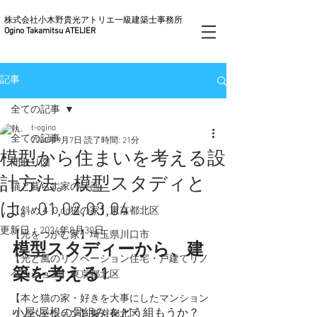
株式会社小木野貴光アトリエ一級建築士事務所
Ogino Takamitsu ATELIER
記事
全ての記事
t-ogino
全ての記事
2020年9月7日
読了時間: 21分
模型から住まいを考える設
間取り図
計方法。模型スタディと
猫と暮らす家の計画
は。01,02,03,04
【斜め４０do猫の家】東京都北区
更新日：
2024年8月30日
【光をつかむ家】埼玉県川口市
模型スタディーから、建
【光と風のリノベーション住宅・戸建てリノ
築を考える1
ベーション】東京都北区
【本と猫の家・好きを大事にしたマンション
小屋(屋根の骨組み)をどう組もうか？
リノベーション】東京都北区