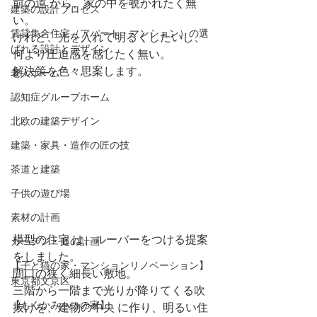
前の道 から、家の中を覗かれたく無
建築の設計プロセス
い。
賃貸集合住宅（アパート・マンション）の選
けれど、光を入れて明るくしたいし、
ばれる設計とデザイン
何より圧迫感を感じたく無い。
解決策を色々思案します。
老人ホーム
認知症グループホーム
北欧の建築デザイン
建築・家具・造作の匠の技
茶道と建築
子供の遊び場
素材の計画
模型の住宅 は、ルーバーをつける提案
ガーデン・庭の計画
をしました。
【子と猫の家・マンションリノベーション】
間口の狭く細長い敷地。
東京都文京区
三階から一階まで光りが降りてくる吹
【もくかみハコの家】
抜けを、建物の中央 に作り、明るい住