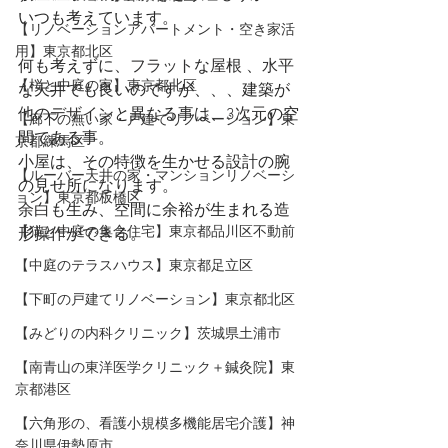
いつも考えています。
【リノベーションアパートメント・空き家活
用】東京都北区
何も考えずに、
フラット
な
屋根
 、
水平
【桜と中庭の家】東京都北区
な天井でも良いのですが、、、建築が
他の
デザイン
と異なる事は、
3次元
の空
【廊下の無い家・戸建てリノベーション】東
間である事。
京都練馬区
小屋
は、その特徴を生かせる設計の腕
【ルーバー天井の家・マンションリノベーシ
の見せ所になります。
ョン】東京都板橋区
余白
も生み、空間に余裕が生まれる
造
【猫と中庭の集合住宅】東京都品川区不動前
形操作
ができる。
【中庭のテラスハウス】東京都足立区
【下町の戸建てリノベーション】東京都北区
【みどりの内科クリニック】茨城県土浦市
【​南青山の東洋医学クリニック＋鍼灸院】東
京都港区
【六角形の、看護小規模多機能居宅介護】神
奈川県伊勢原市