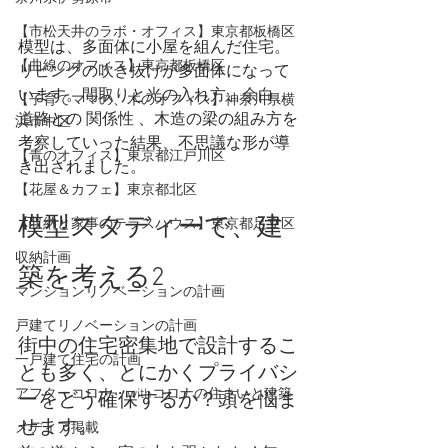
【市松天井のラボ・オフィス】東京都板橋区
模型は、
多面体
に小屋を組んだ
住宅
。
【曲線のオフィス】東京都板橋区
リビング
の
吹き抜け
が多面体になって
います。
間取り
と
光の入れ方
、
余白
、
【子育てママの、木のオフィス】神奈川県横
道路
との 
関係性
 、
木造の梁
の
組み方
を
浜市中区
考察していった結果、
不思議
な
形
が導
【青のオフィス】東京都江戸川区
き出されました。
【花屋＆カフェ】東京都北区
模型スタディーで、建
【収納と家事のテラスハウス】東京都足立区
収納計画
築を考える2
マンションリノベーションの計画
戸建てリノベーションの計画
街中の住宅密集地で設計するこ
一戸建て住宅の計画
とも多く、とにかくプライバシ
アフターコロナ・withコロナの住まいと建築
ーをどう確保するか？頭を悩ま
せます。
メディア掲載