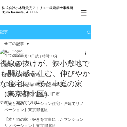
株式会社小木野貴光アトリエ一級建築士事務所
Ogino Takamitsu ATELIER
記事
全ての記事
t-ogino
全ての記事
2011年9月11日
読了時間: 11分
視線の抜けが、狭小敷地で
間取り図
も開放感を生む、伸びやか
猫と暮らす家の計画
な住宅に。桜と中庭の家
【斜め４０do猫の家】東京都北区
（東京都北区）
【光をつかむ家】埼玉県川口市
更新日：
2025年1月3日
【光と風のリノベーション住宅・戸建てリノ
ベーション】東京都北区
【本と猫の家・好きを大事にしたマンション
リノベーション】東京都北区