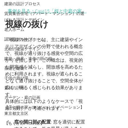
建築の設計プロセス
事例を見る：Case15「桜と中庭の家」
賃貸集合住宅（アパート・マンション）の選
ばれる設計とデザイン
視線の抜け
老人ホーム
認知症グループホーム
「視線の抜け」とは、主に建築やイン
テリアデザインの分野で使われる概念
北欧の建築デザイン
で、視線が通り抜ける感覚や空間の広
建築・家具・造作の匠の技
がりを指します。この概念は、視覚的
な閉塞感を減らし、開放感を高めるた
茶道と建築
めに利用されます。視線が遮られるこ
子供の遊び場
となく通り抜けることで、空間全体が
広く、明るく感じられる効果がありま
素材の計画
す。
ガーデン・庭の計画
具体的には以下のようなケースで「視
【子と猫の家・マンションリノベーション】
線の抜け」が考慮されます。
東京都文京区
窓や開口部の配置
: 窓を適切に配置
【もくかみハコの家】