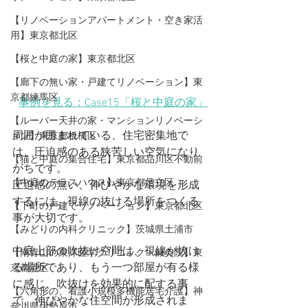
【リノベーションアパートメント・空き家活
用】東京都北区
【桜と中庭の家】東京都北区
【廊下の無い家・戸建てリノベーション】東
京都練馬区
事例を見る：Case15「桜と中庭の家」
【ルーバー天井の家・マンションリノベーシ
周囲が囲まれている、住宅密集地で
ョン】東京都板橋区
は、圧迫感のある狭苦しい空気になり
【猫と中庭の集合住宅】東京都品川区不動前
がちです。
【中庭のテラスハウス】東京都足立区
圧迫感の無い、伸びやかな環境を形成
するには、視線の抜ける場所をつくる
【下町の戸建てリノベーション】東京都北区
事が大切です。
【みどりの内科クリニック】茨城県土浦市
中庭上部の吹抜け空間は、視線が抜け
【​南青山の東洋医学クリニック＋鍼灸院】東
る場所であり、もう一つ部屋が有る様
京都港区
に感じ、吹抜けを効果的に配する事
【六角形の、看護小規模多機能居宅介護】神
で、伸びやかな住空間が形成されま
奈川県伊勢原市