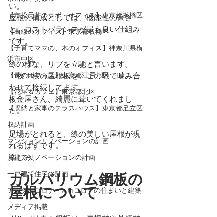
い。
【市松天井のラボ・オフィス】東京都板橋区
屋根の構成としては、機能性の高さ
と、コストバランスが最も良い仕組み
【曲線のオフィス】東京都板橋区
です。
【子育てママの、木のオフィス】神奈川県横
浜市中区
線の様な、リブを立馳と言います。
【青のオフィス】東京都江戸川区
１枚１枚の屋根板を、この馳で噛み合
わせて接続してます。
【花屋＆カフェ】東京都北区
板金屋さん、綺麗に葺いてくれまし
【収納と家事のテラスハウス】東京都足立区
た。
収納計画
足場がとれると、線の美しい屋根が現
マンションリノベーションの計画
れるはずです。
楽しみ。
戸建てリノベーションの計画
一戸建て住宅の計画
ガルバリウム鋼板の
屋根について
アフターコロナ・withコロナの住まいと建築
メディア掲載