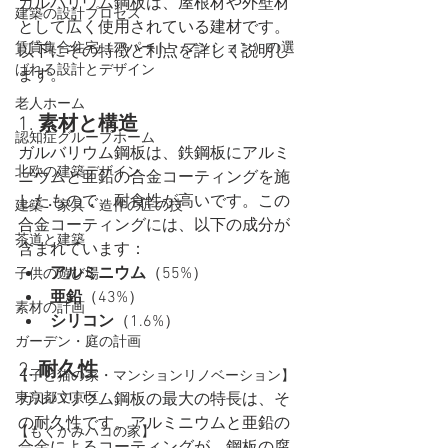
ガルバリウム鋼板は、屋根材や外壁材
建築の設計プロセス
として広く使用されている建材です。
賃貸集合住宅（アパート・マンション）の選
以下にその特徴と利点を詳しく説明し
ばれる設計とデザイン
ます。
老人ホーム
1. 
素材と構造
認知症グループホーム
ガルバリウム鋼板は、鉄鋼板にアルミ
北欧の建築デザイン
ニウムと亜鉛の合金コーティングを施
したもので、耐食性が高いです。この
建築・家具・造作の匠の技
合金コーティングには、以下の成分が
茶道と建築
含まれています：
アルミニウム
（55%）
子供の遊び場
亜鉛
（43%）
素材の計画
シリコン
（1.6%）
ガーデン・庭の計画
2. 
耐久性
【子と猫の家・マンションリノベーション】
東京都文京区
ガルバリウム鋼板の最大の特長は、そ
の耐久性です。アルミニウムと亜鉛の
【もくかみハコの家】