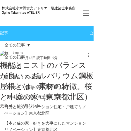
株式会社小木野貴光アトリエ一級建築士事務所
Ogino Takamitsu ATELIER
記事
全ての記事
t-ogino
全ての記事
2011年2月18日
読了時間: 9分
機能とコストのバランス
間取り図
が良い・ガルバリウム鋼板
猫と暮らす家の計画
屋根とは。素材の特徴。桜
【斜め４０do猫の家】東京都北区
と中庭の家（東京都北区）
【光をつかむ家】埼玉県川口市
更新日：
2025年1月4日
【光と風のリノベーション住宅・戸建てリノ
ベーション】東京都北区
【本と猫の家・好きを大事にしたマンション
リノベーション】東京都北区