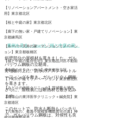
【リノベーションアパートメント・空き家活
用】東京都北区
【桜と中庭の家】東京都北区
【廊下の無い家・戸建てリノベーション】東
京都練馬区
事例を見る：Case15「桜と中庭の家」
【ルーバー天井の家・マンションリノベーシ
ョン】東京都板橋区
斜壁部分の屋根材を葺きました。ガル
【猫と中庭の集合住宅】東京都品川区不動前
バリウム鋼板の立馳葺。
【中庭のテラスハウス】東京都足立区
野地板の上に、防水のアスファルトル
ーフィングを敷き、ガルバリウム鋼板
【下町の戸建てリノベーション】東京都北区
を葺きます。
【みどりの内科クリニック】茨城県土浦市
さらに、屋根裏には断熱材も敷き込み
ます。
【​南青山の東洋医学クリニック＋鍼灸院】東
京都港区
このセットで、防水も断熱もバッチり
【六角形の、看護小規模多機能居宅介護】神
で、ガルバリウム鋼板は、対候性も良
奈川県伊勢原市