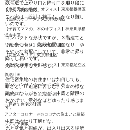
鉄骨造で上がり口と降り口を廻り段に
【市松天井のラボ・オフィス】東京都板橋区
した、鉄砲階段。
これ実は、設計も施工も、かなり難し
【曲線のオフィス】東京都板橋区
いのです。
【子育てママの、木のオフィス】神奈川県横
浜市中区
コンパクトな形状ですが、３階建てと
いう事も有り、階段勾配はかなり、ゆ
【青のオフィス】東京都江戸川区
るやかな勾配にしていて、非常に昇り
【花屋＆カフェ】東京都北区
降りし易いです。
【収納と家事のテラスハウス】東京都足立区
光の入り方も良い感じ。
収納計画
住宅密集地のお住まいは如何しても、
マンションリノベーションの計画
暗さと、圧迫感に苦しむ、穴倉の様な
建物になりがちですが、中庭と階段の
戸建てリノベーションの計画
おかげで、意外なほどゆったり感じま
一戸建て住宅の計画
す。
アフターコロナ・withコロナの住まいと建築
中庭はやはり正解だな。
メディア掲載
光と空気と視線が、出入り出来る場所