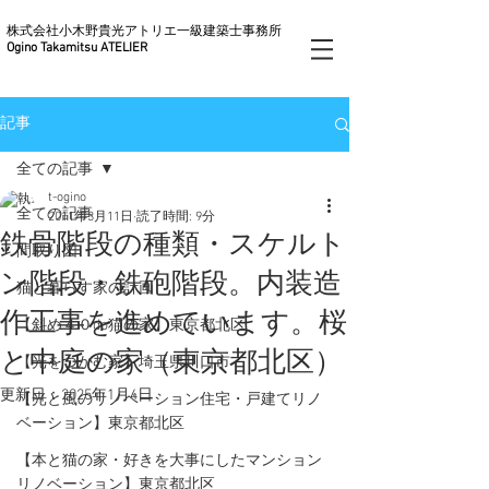
株式会社小木野貴光アトリエ一級建築士事務所
Ogino Takamitsu ATELIER
記事
全ての記事
t-ogino
全ての記事
2011年3月11日
読了時間: 9分
鉄骨階段の種類・スケルト
間取り図
ン階段・鉄砲階段。内装造
猫と暮らす家の計画
作工事を進めています。桜
【斜め４０do猫の家】東京都北区
と中庭の家（東京都北区）
【光をつかむ家】埼玉県川口市
更新日：
2025年1月4日
【光と風のリノベーション住宅・戸建てリノ
ベーション】東京都北区
【本と猫の家・好きを大事にしたマンション
リノベーション】東京都北区