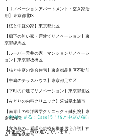
【リノベーションアパートメント・空き家活
用】東京都北区
【桜と中庭の家】東京都北区
【廊下の無い家・戸建てリノベーション】東
京都練馬区
【ルーバー天井の家・マンションリノベーシ
ョン】東京都板橋区
【猫と中庭の集合住宅】東京都品川区不動前
【中庭のテラスハウス】東京都足立区
【下町の戸建てリノベーション】東京都北区
【みどりの内科クリニック】茨城県土浦市
【​南青山の東洋医学クリニック＋鍼灸院】東
事例を見る：Case15「桜と中庭の家」
京都港区
【六角形の、看護小規模多機能居宅介護】神
内部造作工事が進んでいます。
奈川県伊勢原市