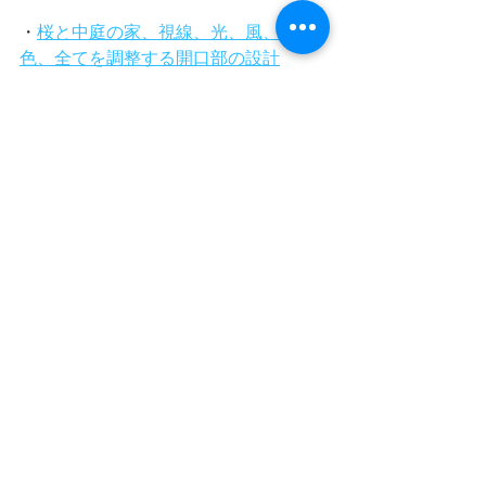
・
桜と中庭の家、視線、光、風、景
色、全てを調整する開口部の設計
・
桜と中庭の家、鉄骨住宅はボーリン
グで地盤調査が必要
・
桜と中庭の家、確認申請とは何？
・
桜と中庭の家、斜線や防火等の法規
が厳しい敷地の、設計とは
・
桜と中庭の家、雨降って地固まる・
地鎮祭
・
桜と中庭の家、半地下住宅をつくる
ために、地盤を掘って支える
・
桜と中庭の家、半地下住宅ゆえの基
礎の防水方法
・
桜と中庭の家、鉄骨柱の根本には、
ベースパックが
・
桜と中庭の家、基礎鉄筋検査・目視
と試験でチェック
・
桜と中庭の家、鉄骨工場で、鉄骨全