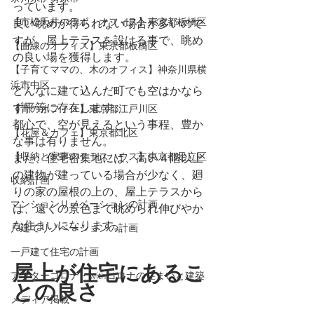
っています。
【市松天井のラボ・オフィス】東京都板橋区
良い眺めが得られない場合が多いので
すが。屋上テラスを設ける事で、眺め
【曲線のオフィス】東京都板橋区
の良い場を獲得します。
【子育てママの、木のオフィス】神奈川県横
浜市中区
どんなに建て込んだ町でも空はかなら
ず平等に存在します。
【青のオフィス】東京都江戸川区
都心で、空が見えるという事程、豊か
【花屋＆カフェ】東京都北区
な事は有りません。
【収納と家事のテラスハウス】東京都足立区
また、住宅密集地には、高い４階以上
の建物が建っている場合が少なく、廻
収納計画
りの家の屋根の上の、屋上テラスから
マンションリノベーションの計画
は、遠くの景色まで眺められ伸びやか
な住まいになります。
戸建てリノベーションの計画
一戸建て住宅の計画
屋上が住宅にあるこ
アフターコロナ・withコロナの住まいと建築
との良さ
メディア掲載