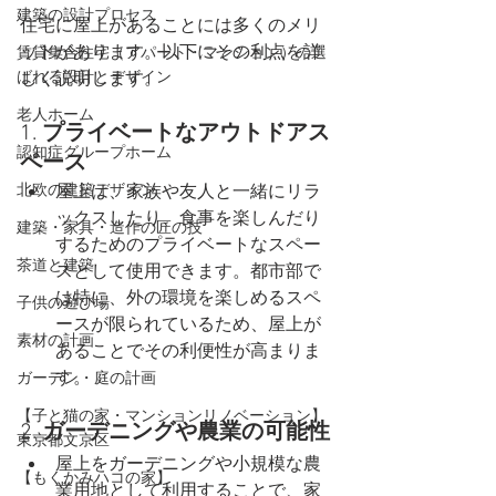
建築の設計プロセス
住宅に屋上があることには多くのメリ
ットがあります。以下にその利点を詳
賃貸集合住宅（アパート・マンション）の選
ばれる設計とデザイン
しく説明します。
老人ホーム
1. 
プライベートなアウトドアス
認知症グループホーム
ペース
北欧の建築デザイン
屋上は、家族や友人と一緒にリラ
ックスしたり、食事を楽しんだり
建築・家具・造作の匠の技
するためのプライベートなスペー
茶道と建築
スとして使用できます。都市部で
は特に、外の環境を楽しめるスペ
子供の遊び場
ースが限られているため、屋上が
素材の計画
あることでその利便性が高まりま
す。
ガーデン・庭の計画
【子と猫の家・マンションリノベーション】
2. 
ガーデニングや農業の可能性
東京都文京区
屋上をガーデニングや小規模な農
【もくかみハコの家】
業用地として利用することで、家