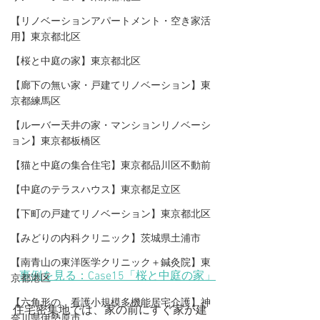
【リノベーションアパートメント・空き家活
用】東京都北区
【桜と中庭の家】東京都北区
【廊下の無い家・戸建てリノベーション】東
京都練馬区
【ルーバー天井の家・マンションリノベーシ
ョン】東京都板橋区
【猫と中庭の集合住宅】東京都品川区不動前
【中庭のテラスハウス】東京都足立区
【下町の戸建てリノベーション】東京都北区
【みどりの内科クリニック】茨城県土浦市
【​南青山の東洋医学クリニック＋鍼灸院】東
事例を見る：Case15「桜と中庭の家」
京都港区
【六角形の、看護小規模多機能居宅介護】神
住宅密集地では、家の前にすぐ家が建
奈川県伊勢原市