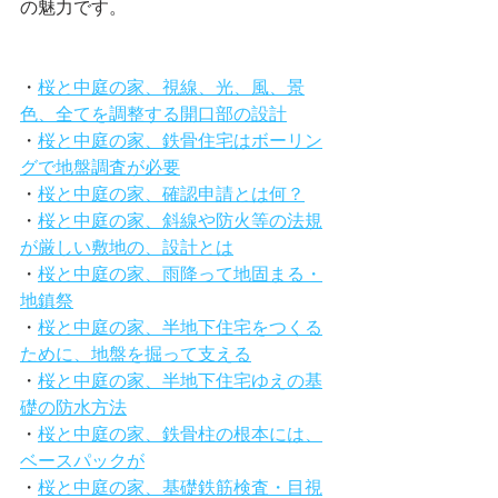
の魅力です。
・
桜と中庭の家、視線、光、風、景
色、全てを調整する開口部の設計
・
桜と中庭の家、鉄骨住宅はボーリン
グで地盤調査が必要
・
桜と中庭の家、確認申請とは何？
・
桜と中庭の家、斜線や防火等の法規
が厳しい敷地の、設計とは
・
桜と中庭の家、雨降って地固まる・
地鎮祭
・
桜と中庭の家、半地下住宅をつくる
ために、地盤を掘って支える
・
桜と中庭の家、半地下住宅ゆえの基
礎の防水方法
・
桜と中庭の家、鉄骨柱の根本には、
ベースパックが
・
桜と中庭の家、基礎鉄筋検査・目視