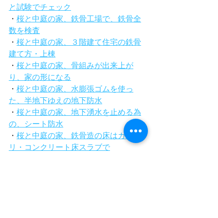
と試験でチェック
・
桜と中庭の家、鉄骨工場で、鉄骨全
数を検査
・
桜と中庭の家、３階建て住宅の鉄骨
建て方・上棟
・
桜と中庭の家、骨組みが出来上が
り、家の形になる
・
桜と中庭の家、水膨張ゴムを使っ
た、半地下ゆえの地下防水
・
桜と中庭の家、地下湧水を止める為
の、シート防水
・
桜と中庭の家、鉄骨造の床はガッチ
リ・コンクリート床スラブで
・
桜と中庭の家、機能とコストのバラ
ンスが良い・ガルバリウム鋼板屋根
・
桜と中庭の家、ヒートブリッジ対策
が必要な・鉄骨造の断熱
・
桜と中庭の家、階段も塗装と・内装
工事