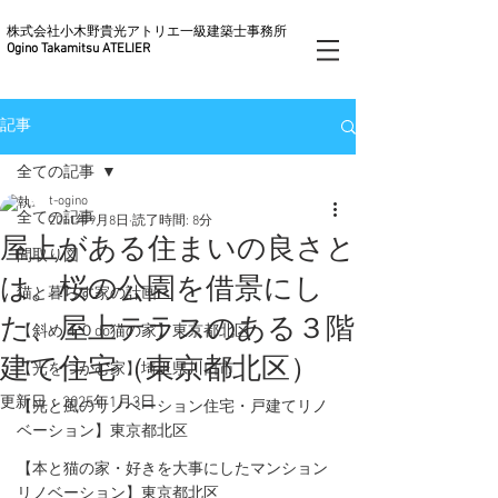
株式会社小木野貴光アトリエ一級建築士事務所
Ogino Takamitsu ATELIER
記事
全ての記事
t-ogino
全ての記事
2011年9月8日
読了時間: 8分
屋上がある住まいの良さと
間取り図
は。桜の公園を借景にし
猫と暮らす家の計画
た、屋上テラスのある３階
【斜め４０do猫の家】東京都北区
建て住宅（東京都北区）
【光をつかむ家】埼玉県川口市
更新日：
2025年1月3日
【光と風のリノベーション住宅・戸建てリノ
ベーション】東京都北区
【本と猫の家・好きを大事にしたマンション
リノベーション】東京都北区