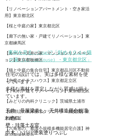
【リノベーションアパートメント・空き家活
用】東京都北区
【桜と中庭の家】東京都北区
【廊下の無い家・戸建てリノベーション】東
京都練馬区
事例を見る：Case27「斜め４０ｄｏ猫
【ルーバー天井の家・マンションリノベーシ
の家（40° cat house）・東京都北区」
ョン】東京都板橋区
【猫と中庭の集合住宅】東京都品川区不動前
住宅の設計では、実は多様な素材を使
【中庭のテラスハウス】東京都足立区
っています。
多様な素材を選定しながら質感は揃え
【下町の戸建てリノベーション】東京都北区
ています。
【みどりの内科クリニック】茨城県土浦市
天井：母屋梁表し、天井構造用合板濡
【​南青山の東洋医学クリニック＋鍼灸院】東
れ色CL
京都港区
壁：珪藻土左官。
【六角形の、看護小規模多機能居宅介護】神
巾木：h35EP塗装塗りつぶし
奈川県伊勢原市