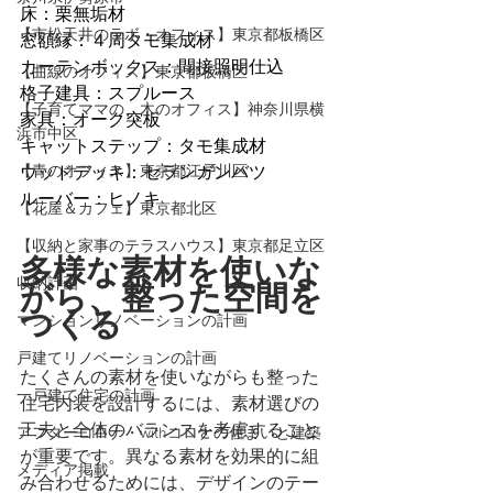
床：栗無垢材
【市松天井のラボ・オフィス】東京都板橋区
窓額縁：４周タモ集成材
カーテンボックス：間接照明仕込
【曲線のオフィス】東京都板橋区
格子建具：スプルース
【子育てママの、木のオフィス】神奈川県横
家具：オーク突板
浜市中区
キャットステップ：タモ集成材
【青のオフィス】東京都江戸川区
ウッドデッキ：セランガンバツ
ルーバー：ヒノキ
【花屋＆カフェ】東京都北区
【収納と家事のテラスハウス】東京都足立区
多様な素材を使いな
収納計画
がら、整った空間を
つくる
マンションリノベーションの計画
戸建てリノベーションの計画
たくさんの素材を使いながらも整った
一戸建て住宅の計画
住宅内装を設計するには、素材選びの
工夫と全体のバランスを考慮すること
アフターコロナ・withコロナの住まいと建築
が重要です。異なる素材を効果的に組
メディア掲載
み合わせるためには、デザインのテー