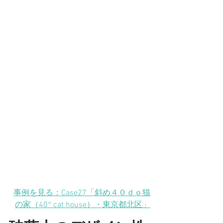
事例を見る：Case27「斜め４０ｄｏ猫
の家（40° cat house）
・東京都北区
」