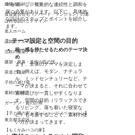
建築の設計プロセス
マを統一し、視覚的な連続性と調和を
保つ必要があります。以下に、具体的
賃貸集合住宅（アパート・マンション）の選
な設計のステップとポイントを紹介し
ばれる設計とデザイン
ます。
老人ホーム
1. 
テーマ設定と空間の目的
認知症グループホーム
統一感を持たせるためのテーマ決
北欧の建築デザイン
め
建築・家具・造作の匠の技
まず、全体のテーマを決定しま
す。例えば、モダン、ナチュラ
茶道と建築
ル、ミッドセンチュリーなど。テ
子供の遊び場
ーマが決まると、それに合わせて
素材の計画
素材選びが一貫しやすくなりま
す。空間の目的（リラックスでき
ガーデン・庭の計画
るリビング、落ち着いた寝室な
【子と猫の家・マンションリノベーション】
ど）も考慮することで、素材の使
東京都文京区
い方が決まってきます。
【もくかみハコの家】