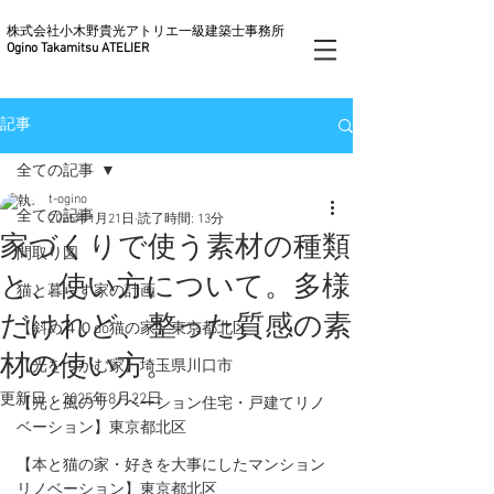
株式会社小木野貴光アトリエ一級建築士事務所
Ogino Takamitsu ATELIER
記事
全ての記事
t-ogino
全ての記事
2025年1月21日
読了時間: 13分
家づくりで使う素材の種類
間取り図
と、使い方について。多様
猫と暮らす家の計画
だけれど、整った質感の素
【斜め４０do猫の家】東京都北区
材の使い方。
【光をつかむ家】埼玉県川口市
更新日：
2025年8月22日
【光と風のリノベーション住宅・戸建てリノ
ベーション】東京都北区
【本と猫の家・好きを大事にしたマンション
リノベーション】東京都北区