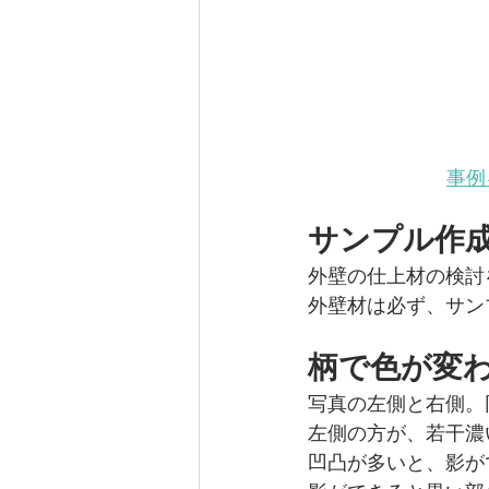
【曲線のオフィス】東京都板橋区
【青のオフィス】東京都江戸川区
事例
収納計画
マンションリノベ
サンプル作
外壁の仕上材の検討
アフターコロナ・withコロナの
外壁材は必ず、サン
柄で色が変
賃貸集合住宅（アパート・マンシ
写真の左側と右側。
左側の方が、若干濃
凹凸が多いと、影が