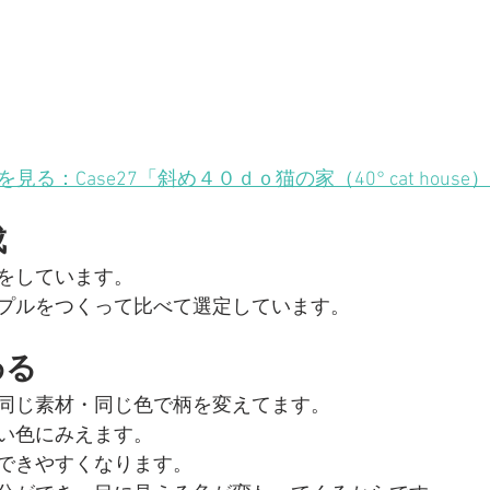
【子育てママの、木のオフィス】神奈川県横浜市中区
【花屋＆カフェ】東京都北区
【収納と家事のテラスハ
を見る：Case27「斜め４０ｄｏ猫の家（40° cat house）
ーションの計画
戸建てリノベーションの計画
一戸建て
成
をしています。
住まいと建築
メディア掲載
建築の設計プロセス
プルをつくって比べて選定しています。
わる
ョン）の選ばれる設計とデザイン
同じ素材・同じ色で柄を変えてます。
い色にみえます。
できやすくなります。