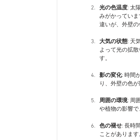
光の色温度
: 
みがかっていま
違いが、外壁の
大気の状態
: 
よって光の拡散
す。
影の変化
: 時
り、外壁の色が
周囲の環境
: 
や植物の影響で
色の褪せ
: 長
ことがあります