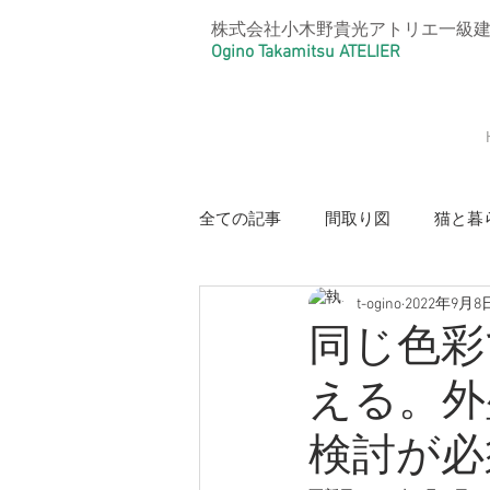
株式会社小木野貴光アトリエ一級
Ogino Takamitsu ATELIER
全ての記事
間取り図
猫と暮
t-ogino
2022年9月8
【光と風のリノベーション住宅・
同じ色彩
える。外
【本と猫の家・好きを大事にした
検討が必
【リノベーションアパートメント