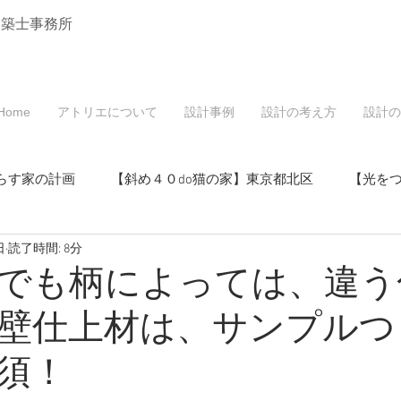
建築士事務所
Home
アトリエについて
設計事例
設計の考え方
設計の
らす家の計画
【斜め４０do猫の家】東京都北区
【光を
日
読了時間: 8分
戸建てリノベーション】東京都北区
でも柄によっては、違う
壁仕上材は、サンプルつ
マンションリノベーション】東京都北区
須！
・空き家活用】東京都北区
【桜と中庭の家】東京都北区