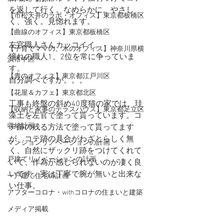
を返して行く。なめらかに。やさし
【市松天井のラボ・オフィス】東京都板橋区
く、強く。見惚れます。
【曲線のオフィス】東京都板橋区
左官職人さんカッコイイ。
【子育てママの、木のオフィス】神奈川県横
憧れの職人1、2位を常に争っていま
浜市中区
す。
【青のオフィス】東京都江戸川区
自分調べですが。。。
【花屋＆カフェ】東京都北区
工事も終盤の斜め40度猫の家では、珪
【収納と家事のテラスハウス】東京都足立区
藻土を左官で塗って貰っています。コ
収納計画
テ跡の残る方法で塗って貰ってます
が、コテ跡の具合がわざとらしく無
マンションリノベーションの計画
く、自然にザックリ跡をつけてくれて
戸建てリノベーションの計画
いて、作為が感じられないのが凄く良
いです。実は丁寧で腕が無いと出来な
一戸建て住宅の計画
い仕事。
アフターコロナ・withコロナの住まいと建築
メディア掲載