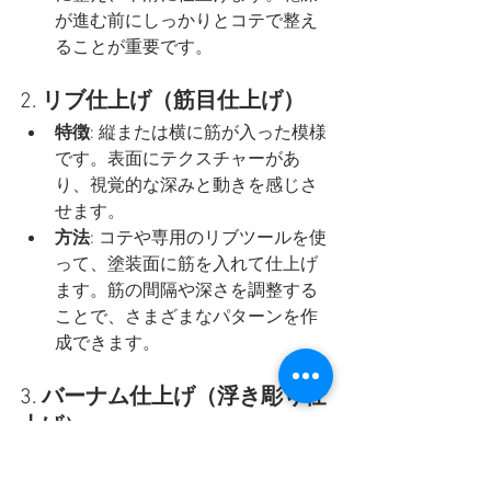
が進む前にしっかりとコテで整え
ることが重要です。
2. 
リブ仕上げ（筋目仕上げ）
特徴
: 縦または横に筋が入った模様
です。表面にテクスチャーがあ
り、視覚的な深みと動きを感じさ
せます。
方法
: コテや専用のリブツールを使
って、塗装面に筋を入れて仕上げ
ます。筋の間隔や深さを調整する
ことで、さまざまなパターンを作
成できます。
3. 
バーナム仕上げ（浮き彫り仕
上げ）
特徴
: 表面に凹凸のある模様を施
し、立体的なテクスチャーを作り