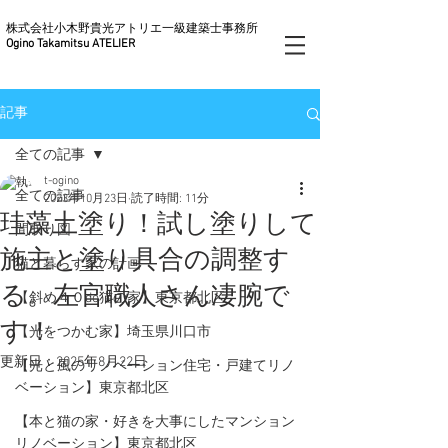
株式会社小木野貴光アトリエ一級建築士事務所
Ogino Takamitsu ATELIER
記事
全ての記事
t-ogino
全ての記事
2023年10月23日
読了時間: 11分
珪藻土塗り！試し塗りして
間取り図
施主と塗り具合の調整す
猫と暮らす家の計画
る。左官職人さん凄腕で
【斜め４０do猫の家】東京都北区
す！
【光をつかむ家】埼玉県川口市
更新日：
2025年8月22日
【光と風のリノベーション住宅・戸建てリノ
ベーション】東京都北区
【本と猫の家・好きを大事にしたマンション
リノベーション】東京都北区