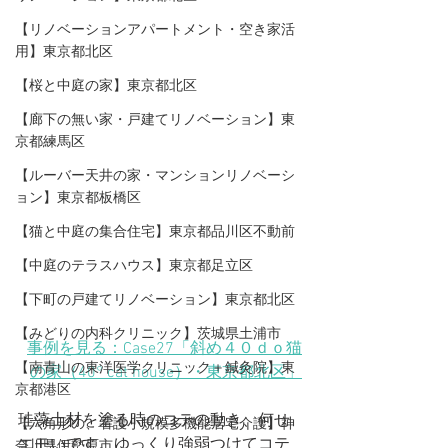
【リノベーションアパートメント・空き家活
用】東京都北区
【桜と中庭の家】東京都北区
【廊下の無い家・戸建てリノベーション】東
京都練馬区
【ルーバー天井の家・マンションリノベーシ
ョン】東京都板橋区
【猫と中庭の集合住宅】東京都品川区不動前
【中庭のテラスハウス】東京都足立区
【下町の戸建てリノベーション】東京都北区
【みどりの内科クリニック】茨城県土浦市
事例を見る：Case27「斜め４０ｄｏ猫
【​南青山の東洋医学クリニック＋鍼灸院】東
の家（40° cat house）
・東京都北区
」
京都港区
珪藻土材を塗る時のコテの動き、何せ
【六角形の、看護小規模多機能居宅介護】神
エモいです。ゆっくり強弱つけてコテ
奈川県伊勢原市