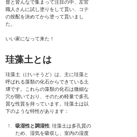
督と皆んなで集まって注目の中、左官
職人さんに試し塗りをして貰い、コテ
の按配を決めてから塗って貰いまし
た。
いい家になって来た！
珪藻土とは
珪藻土（けいそうど）は、主に珪藻と
呼ばれる藻類の化石からできている土
壌です。これらの藻類の化石は微細な
穴が開いており、そのため軽量で多孔
質な性質を持っています。珪藻土は以
下のような特性があります：
吸湿性と調湿性
: 珪藻土は多孔質の
ため、湿気を吸収し、室内の湿度