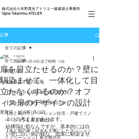
株式会社小木野貴光アトリエ一級建築士事務所
Ogino Takamitsu ATELIER
記事
全ての記事
t-ogino
全ての記事
2022年12月28日
読了時間: 13分
扉を目立たせるのか？壁に
間取り図
馴染ませて、一体化して目
猫と暮らす家の計画
立たなくするのか？オフ
【斜め４０do猫の家】東京都北区
ィス扉のデザインの設計
【光をつかむ家】埼玉県川口市
更新日：
2025年2月18日
【光と風のリノベーション住宅・戸建てリノ
２つの考え方があります。
ベーション】東京都北区
結構悩む処なんですが、基本的には白
【本と猫の家・好きを大事にしたマンション
い壁に白い扉の様な、部屋に馴染ませ
リノベーション】東京都北区