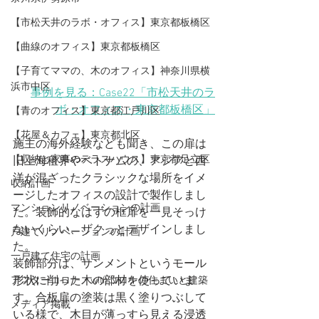
【市松天井のラボ・オフィス】東京都板橋区
【曲線のオフィス】東京都板橋区
【子育てママの、木のオフィス】神奈川県横
浜市中区
事例を見る：Case22「市松天井のラ
ボ・オフィス・東京都板橋区」
【青のオフィス】東京都江戸川区
【花屋＆カフェ】東京都北区
施主の海外経験なども聞き、この扉は
【収納と家事のテラスハウス】東京都足立区
旧上海租界やベトナムの、アジアと西
洋が混ざったクラシックな場所をイメ
収納計画
ージしたオフィスの設計で製作しまし
マンションリノベーションの計画
た。装飾的なはずの框扉を一見そっけ
ないくらい、ザクっとデザインしまし
戸建てリノベーションの計画
た。
一戸建て住宅の計画
装飾部分は、サンメントというモール
形状に削った木の部材を使っていま
アフターコロナ・withコロナの住まいと建築
す。合板扉の塗装は黒く塗りつぶして
メディア掲載
いる様で、木目が薄っすら見える浸透