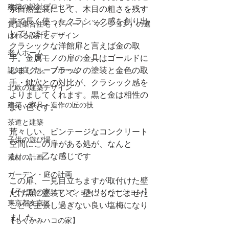
建築の設計プロセス
系自然塗装にして、木目の粗さを残す
事で長く使ったクラシック感を創り出
賃貸集合住宅（アパート・マンション）の選
しています。
ばれる設計とデザイン
クラシックな洋館扉と言えば金の取
老人ホーム
手。金属モノの扉の金具はゴールドに
しました。ブラックの塗装と金色の取
認知症グループホーム
手・鍵穴との対比が、クラシック感を
北欧の建築デザイン
よりましてくれます。黒と金は相性の
建築・家具・造作の匠の技
よい色です。
茶道と建築
​荒々しい、ビンテージなコンクリート
子供の遊び場
空間にこの扉がある処が、なんと
も。。。乙な感じです
素材の計画
ガーデン・庭の計画
この扉、一見目立ちますが取付けた壁
【子と猫の家・マンションリノベーション】
だけ黒に塗装して、壁にもなじませた
東京都文京区
ことで主張し過ぎない良い塩梅になり
ました。
【もくかみハコの家】