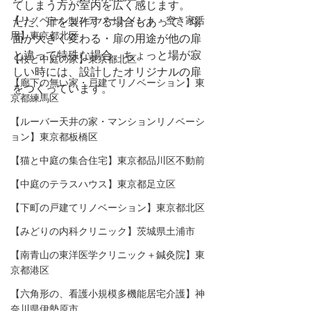
てしまう方が室内を広く感じます。
【リノベーションアパートメント・空き家活
ただ、扉を製作する場合もあって、場
用】東京都北区
面が大きく変わる・扉の用途が他の扉
と違って特殊な場合、ちょっと場が寂
【桜と中庭の家】東京都北区
しい時には、設計したオリジナルの扉
【廊下の無い家・戸建てリノベーション】東
をつくっています。
京都練馬区
【ルーバー天井の家・マンションリノベーシ
ョン】東京都板橋区
【猫と中庭の集合住宅】東京都品川区不動前
【中庭のテラスハウス】東京都足立区
【下町の戸建てリノベーション】東京都北区
【みどりの内科クリニック】茨城県土浦市
【​南青山の東洋医学クリニック＋鍼灸院】東
京都港区
【六角形の、看護小規模多機能居宅介護】神
奈川県伊勢原市