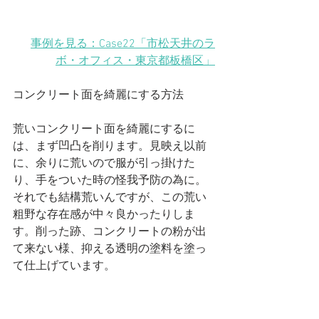
事例を見る：Case22「市松天井のラ
ボ・オフィス
・東京都板橋区
」
コンクリート面を綺麗にする方法
荒いコンクリート面を綺麗にするに
は、まず凹凸を削ります。見映え以前
に、余りに荒いので服が引っ掛けた
り、手をついた時の怪我予防の為に。
それでも結構荒いんですが、この荒い
粗野な存在感が中々良かったりしま
す。削った跡、コンクリートの粉が出
て来ない様、抑える透明の塗料を塗っ
て仕上げています。