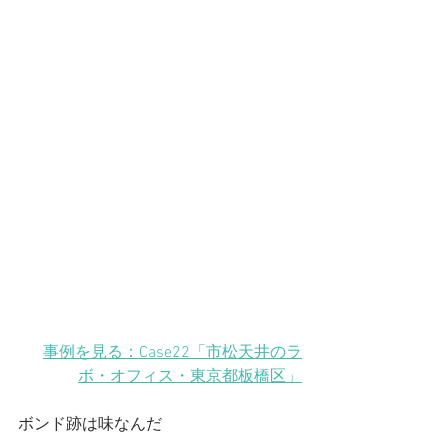
事例を見る：Case22「市松天井のラ
ボ・オフィス
・東京都板橋区
」
ボンド跡は味なんだ