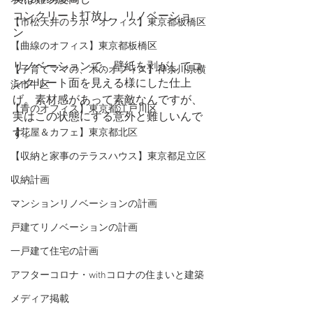
実は難易度高し
コンクリート打放し、リノベーショ
【市松天井のラボ・オフィス】東京都板橋区
ン　
【曲線のオフィス】東京都板橋区
リノベーションで、壁紙を剥がしてコ
【子育てママの、木のオフィス】神奈川県横
ンクリート面を見える様にした仕上
浜市中区
げ。素材感があって素敵なんですが、
【青のオフィス】東京都江戸川区
実はこの状態にする意外と難しいんで
【花屋＆カフェ】東京都北区
す。
【収納と家事のテラスハウス】東京都足立区
収納計画
マンションリノベーションの計画
戸建てリノベーションの計画
一戸建て住宅の計画
アフターコロナ・withコロナの住まいと建築
メディア掲載