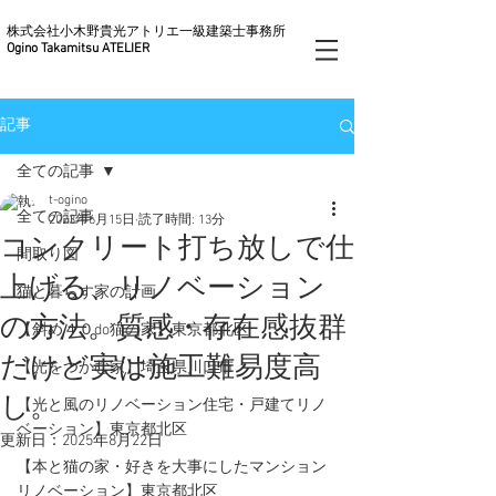
株式会社小木野貴光アトリエ一級建築士事務所
Ogino Takamitsu ATELIER
記事
全ての記事
t-ogino
全ての記事
2023年6月15日
読了時間: 13分
コンクリート打ち放しで仕
間取り図
上げる、リノベーション
猫と暮らす家の計画
の方法。質感・存在感抜群
【斜め４０do猫の家】東京都北区
だけど実は施工難易度高
【光をつかむ家】埼玉県川口市
し。
【光と風のリノベーション住宅・戸建てリノ
ベーション】東京都北区
更新日：
2025年8月22日
【本と猫の家・好きを大事にしたマンション
リノベーション】東京都北区