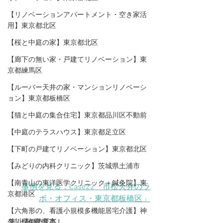
【リノベーションアパートメント・空き家活
用】東京都北区
【桜と中庭の家】東京都北区
【廊下の無い家・戸建てリノベーション】東
京都練馬区
【ルーバー天井の家・マンションリノベーシ
ョン】東京都板橋区
【猫と中庭の集合住宅】東京都品川区不動前
【中庭のテラスハウス】東京都足立区
【下町の戸建てリノベーション】東京都北区
【みどりの内科クリニック】茨城県土浦市
【​南青山の東洋医学クリニック＋鍼灸院】東
事例を見る：Case22「市松天井のラ
京都港区
ボ・オフィス
・東京都板橋区
」
【六角形の、看護小規模多機能居宅介護】神
奈川県伊勢原市