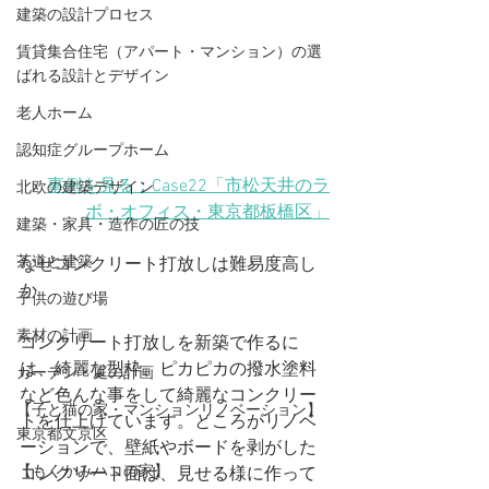
建築の設計プロセス
賃貸集合住宅（アパート・マンション）の選
ばれる設計とデザイン
老人ホーム
認知症グループホーム
事例を見る：Case22「市松天井のラ
北欧の建築デザイン
ボ・オフィス
・東京都板橋区
」
建築・家具・造作の匠の技
茶道と建築
なぜコンクリート打放しは難易度高し
か
子供の遊び場
素材の計画
コンクリート打放しを新築で作るに
は、綺麗な型枠、ピカピカの撥水塗料
ガーデン・庭の計画
など色んな事をして綺麗なコンクリー
【子と猫の家・マンションリノベーション】
トを仕上げています。ところがリノベ
東京都文京区
ーションで、壁紙やボードを剥がした
【もくかみハコの家】
コンクリート面は、見せる様に作って