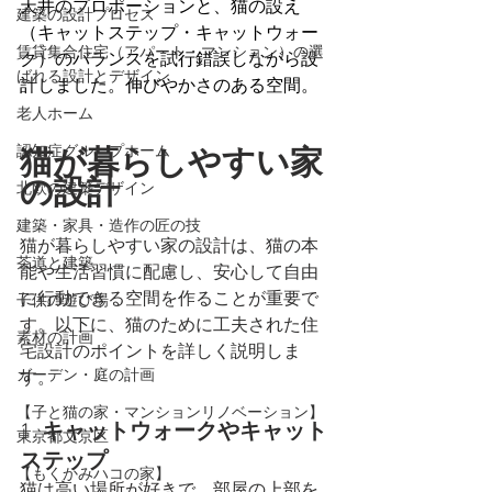
天井のプロポーションと、猫の設え
建築の設計プロセス
（キャットステップ・キャットウォー
賃貸集合住宅（アパート・マンション）の選
ク）のバランスを試行錯誤しながら設
ばれる設計とデザイン
計しました。伸びやかさのある空間。
老人ホーム
認知症グループホーム
猫が暮らしやすい家
の設計
北欧の建築デザイン
建築・家具・造作の匠の技
猫が暮らしやすい家の設計は、猫の本
茶道と建築
能や生活習慣に配慮し、安心して自由
に行動できる空間を作ることが重要で
子供の遊び場
す。以下に、猫のために工夫された住
素材の計画
宅設計のポイントを詳しく説明しま
ガーデン・庭の計画
す。
【子と猫の家・マンションリノベーション】
1. 
キャットウォークやキャット
東京都文京区
ステップ
【もくかみハコの家】
猫は高い場所が好きで、部屋の上部を