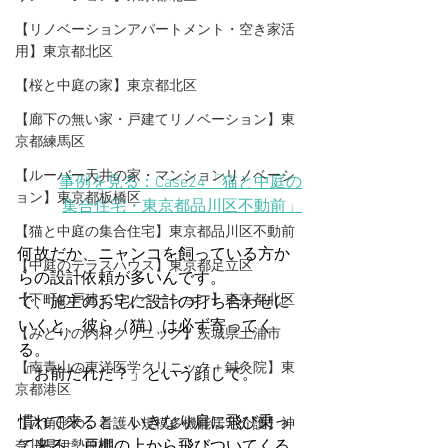
【リノベーションアパートメント・空き家活
用】東京都北区
【桜と中庭の家】東京都北区
【廊下の無い家・戸建てリノベーション】東
京都練馬区
【ルーバー天井の家・マンションリノベーシ
事例を見る：Case24「猫と中庭の
ョン】東京都板橋区
集合住宅・東京都品川区不動前」
【猫と中庭の集合住宅】東京都品川区不動前
何故だか、ニャンコを飼っている方か
【中庭のテラスハウス】東京都足立区
らの設計依頼が多いんです。
【下町の戸建てリノベーション】東京都北区
で、施主のお宅に設計の打ち合わせに
いくと、彼ら（猫）は必ず寄ってく
【みどりの内科クリニック】茨城県土浦市
る。
【​南青山の東洋医学クリニック＋鍼灸院】東
「お前だれだ？」という顔して。
京都港区
慣れて来ると、いきなり肩に飛び乗っ
【六角形の、看護小規模多機能居宅介護】神
て来る。戸棚の上から飛びついてくる
奈川県伊勢原市