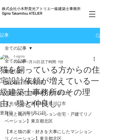
株式会社小木野貴光アトリエ一級建築士事務所
Ogino Takamitsu ATELIER
記事
全ての記事
t-ogino
全ての記事
2024年11月26日
読了時間: 9分
猫を飼っている方からの住
間取り図
宅設計依頼が増えている一
猫と暮らす家の計画
級建築士事務所のその理
【斜め４０do猫の家】東京都北区
由。猫と仲良し。
【光をつかむ家】埼玉県川口市
更新日：
2025年8月22日
【光と風のリノベーション住宅・戸建てリノ
ベーション】東京都北区
【本と猫の家・好きを大事にしたマンション
リノベーション】東京都北区