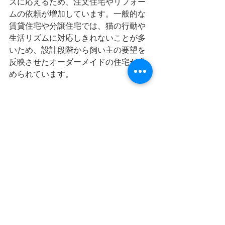
ズに応えるため、注文住宅やリフォー
ムの依頼が増加しています。一般的な
賃貸住宅や分譲住宅では、猫の行動や
生活リズムに対応しきれないことが多
いため、設計段階から飼い主の要望を
反映させたオーダーメイドの住宅が求
められています。
5. 
ペットフレンドリーなデザイ
ンの流行
建築やインテリアデザインの分野で
は、猫を含むペットに配慮した「ペッ
トフレンドリーなデザイン」が一種の
トレンドとなっており、これが広がる
ことで設計事務所への依頼が増えてい
ます。デザインの中に「猫専用スペー
ス」や「遊び場」としての要素を組み
込むことが、ペットと共に暮らす家族
の間でステータスや豊かさの象徴と見