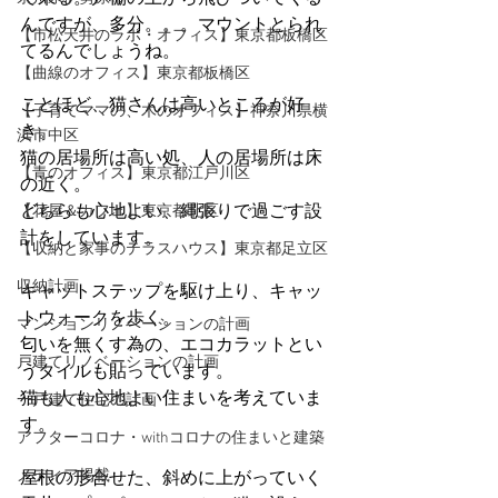
んですが、多分。。。マウントとられ
【市松天井のラボ・オフィス】東京都板橋区
てるんでしょうね。
【曲線のオフィス】東京都板橋区
ことほど、猫さんは高いところが好
【子育てママの、木のオフィス】神奈川県横
き。
浜市中区
猫の居場所は高い処、人の居場所は床
【青のオフィス】東京都江戸川区
の近く。
どちらも心地よい、縄張りで過ごす設
【花屋＆カフェ】東京都北区
計をしています。
【収納と家事のテラスハウス】東京都足立区
収納計画
キャットステップを駆け上り、キャッ
トウォークを歩く。
マンションリノベーションの計画
匂いを無くす為の、エコカラットとい
戸建てリノベーションの計画
うタイルも貼っています。
猫も人も心地よい住まいを考えていま
一戸建て住宅の計画
す。
アフターコロナ・withコロナの住まいと建築
メディア掲載
屋根の形合せた、斜めに上がっていく