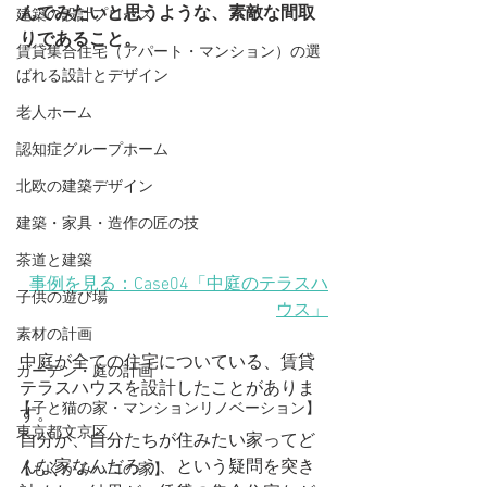
んでみたいと思うような、素敵な間取
建築の設計プロセス
りであること。
賃貸集合住宅（アパート・マンション）の選
ばれる設計とデザイン
老人ホーム
認知症グループホーム
北欧の建築デザイン
建築・家具・造作の匠の技
茶道と建築
事例を見る：Case04「中庭のテラスハ
子供の遊び場
ウス」
素材の計画
中庭が全ての住宅についている、賃貸
ガーデン・庭の計画
テラスハウスを設計したことがありま
【子と猫の家・マンションリノベーション】
す。
東京都文京区
自分が、自分たちが住みたい家ってど
んな家なんだろう、という疑問を突き
【もくかみハコの家】