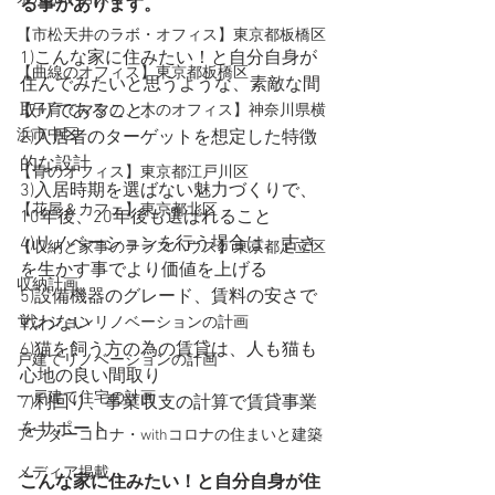
る事があります。
【市松天井のラボ・オフィス】東京都板橋区
1)こんな家に住みたい！と自分自身が
【曲線のオフィス】東京都板橋区
住んでみたいと思うような、素敵な間
取りであること。
【子育てママの、木のオフィス】神奈川県横
浜市中区
2)入居者のターゲットを想定した特徴
的な設計
【青のオフィス】東京都江戸川区
3)入居時期を選ばない魅力づくりで、
【花屋＆カフェ】東京都北区
10年後、20年後も選ばれること
4)リノベーションを行う場合は、古さ
【収納と家事のテラスハウス】東京都足立区
を生かす事でより価値を上げる
収納計画
5)設備機器のグレード、賃料の安さで
戦わない
マンションリノベーションの計画
6)猫を飼う方の為の賃貸は、人も猫も
戸建てリノベーションの計画
心地の良い間取り
一戸建て住宅の計画
7)利回り、事業収支の計算で賃貸事業
をサポート
アフターコロナ・withコロナの住まいと建築
メディア掲載
こんな家に住みたい！と自分自身が住