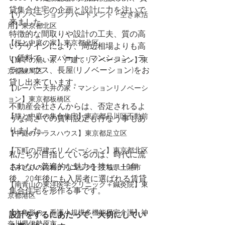
貸集合住宅の企画と設計に力を注いで
【リノベーションアパートメント・空き家活
来ました。
用】東京都北区
特徴的な間取りや設計の工夫、質の高
【桜と中庭の家】東京都北区
いデザインにより、周辺相場よりも高
い賃料で、アパート、マンション、テ
【廊下の無い家・戸建てリノベーション】東
ラスハウス、長屋(リノベーション)をお
京都練馬区
貸し出来ています。
【ルーバー天井の家・マンションリノベーシ
ョン】東京都板橋区
不動産会社さんからは、否定されるよ
【猫と中庭の集合住宅】東京都品川区不動前
うな高さでの賃料設定も行なう事もあ
りました。
【中庭のテラスハウス】東京都足立区
【下町の戸建てリノベーション】東京都北区
私たちが目指しているのは、時代に流
されない普遍的な魅力を持ち、10年
【みどりの内科クリニック】茨城県土浦市
後、20年後にも入居者に選ばれる賃貸
【​南青山の東洋医学クリニック＋鍼灸院】東
集合住宅を形作る事です。
京都港区
【六角形の、看護小規模多機能居宅介護】神
設計をするにあたって、大切にしてい
奈川県伊勢原市