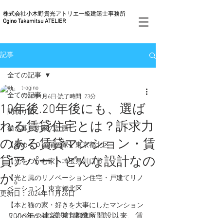
株式会社小木野貴光アトリエ一級建築士事務所
Ogino Takamitsu ATELIER
記事
全ての記事
t-ogino
全ての記事
2020年1月6日
読了時間: 23分
10年後.20年後にも、選ば
間取り図
れる賃貸住宅とは？訴求力
猫と暮らす家の計画
のある賃貸マンション・賃
【斜め４０do猫の家】東京都北区
貸アパートどんな設計なの
【光をつかむ家】埼玉県川口市
か。
【光と風のリノベーション住宅・戸建てリノ
ベーション】東京都北区
更新日：
2024年11月26日
【本と猫の家・好きを大事にしたマンション
2006年の建築設計事務所開設以来、賃
リノベーション】東京都北区