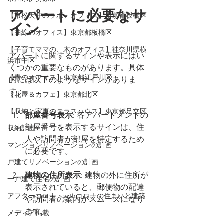
アパートに必要なサ
【市松天井のラボ・オフィス】東京都板橋区
イン
【曲線のオフィス】東京都板橋区
【子育てママの、木のオフィス】神奈川県横
アパートに関するサインや表示にはい
浜市中区
くつかの重要なものがあります。具体
【青のオフィス】東京都江戸川区
的には以下のようなサインがありま
す：
【花屋＆カフェ】東京都北区
【収納と家事のテラスハウス】東京都足立区
部屋番号表示
: 各アパートメントの
部屋番号を表示するサインは、住
収納計画
人や訪問者が部屋を特定するため
マンションリノベーションの計画
に必要です。
戸建てリノベーションの計画
建物の住所表示
: 建物の外に住所が
一戸建て住宅の計画
表示されていると、郵便物の配達
アフターコロナ・withコロナの住まいと建築
や訪問者の案内がスムーズになり
ます。
メディア掲載