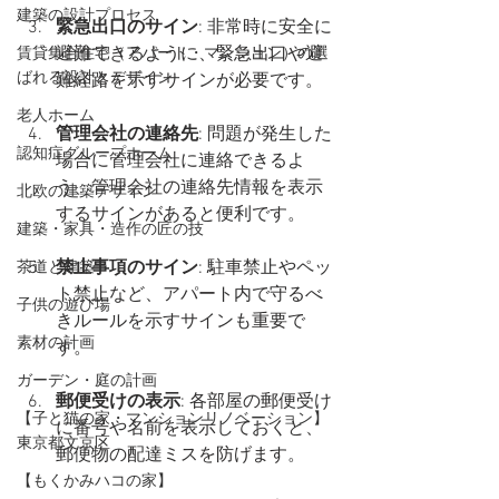
建築の設計プロセス
緊急出口のサイン
: 非常時に安全に
避難できるように、緊急出口や避
賃貸集合住宅（アパート・マンション）の選
ばれる設計とデザイン
難経路を示すサインが必要です。
老人ホーム
管理会社の連絡先
: 問題が発生した
認知症グループホーム
場合に管理会社に連絡できるよ
う、管理会社の連絡先情報を表示
北欧の建築デザイン
するサインがあると便利です。
建築・家具・造作の匠の技
禁止事項のサイン
: 駐車禁止やペッ
茶道と建築
ト禁止など、アパート内で守るべ
子供の遊び場
きルールを示すサインも重要で
素材の計画
す。
ガーデン・庭の計画
郵便受けの表示
: 各部屋の郵便受け
【子と猫の家・マンションリノベーション】
に番号や名前を表示しておくと、
東京都文京区
郵便物の配達ミスを防げます。
【もくかみハコの家】