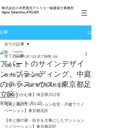
株式会社小木野貴光アトリエ一級建築士事務所
Ogino Takamitsu ATELIER
記事
全ての記事
t-ogino
全ての記事
2014年10月10日
読了時間: 8分
アパートのサインデザイ
間取り図
ン＋ブランディング。中庭
猫と暮らす家の計画
のテラスハウス（東京都足
【斜め４０do猫の家】東京都北区
立区）
【光をつかむ家】埼玉県川口市
更新日：
2025年1月11日
【光と風のリノベーション住宅・戸建てリノ
ベーション】東京都北区
【本と猫の家・好きを大事にしたマンション
リノベーション】東京都北区