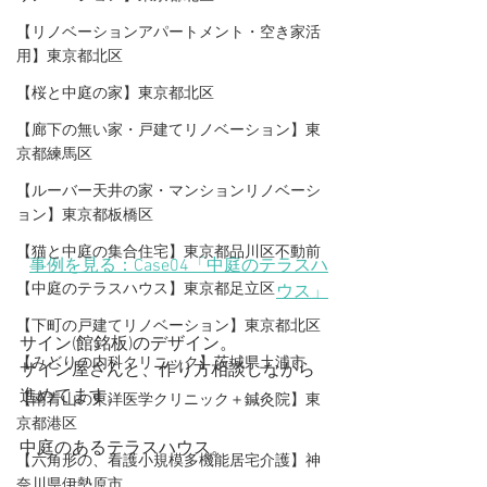
【リノベーションアパートメント・空き家活
用】東京都北区
【桜と中庭の家】東京都北区
【廊下の無い家・戸建てリノベーション】東
京都練馬区
【ルーバー天井の家・マンションリノベーシ
ョン】東京都板橋区
【猫と中庭の集合住宅】東京都品川区不動前
事例を見る：Case04「中庭のテラスハ
【中庭のテラスハウス】東京都足立区
ウス」
【下町の戸建てリノベーション】東京都北区
サイン(館銘板)のデザイン。
【みどりの内科クリニック】茨城県土浦市
サイン屋さんと、作り方相談しながら
進めてます。
【​南青山の東洋医学クリニック＋鍼灸院】東
京都港区
中庭のあるテラスハウス。
【六角形の、看護小規模多機能居宅介護】神
奈川県伊勢原市