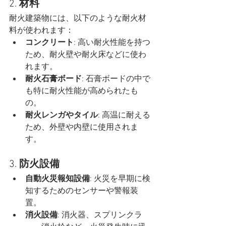
2. 
材料
耐火建築物には、以下のような耐火材
料が使われます：
コンクリート
: 高い耐火性能を持つ
ため、耐火壁や耐火床などに使わ
れます。
耐火石膏ボード
: 石膏ボードの中で
も特に耐火性能が高められたも
の。
耐火レンガやタイル
: 高温に耐える
ため、外壁や内壁に使用されま
す。
3. 
防火設備
自動火災報知設備
: 火災を早期に検
知するためのセンサーや警報装
置。
消火設備
: 消火器、スプリンクラ