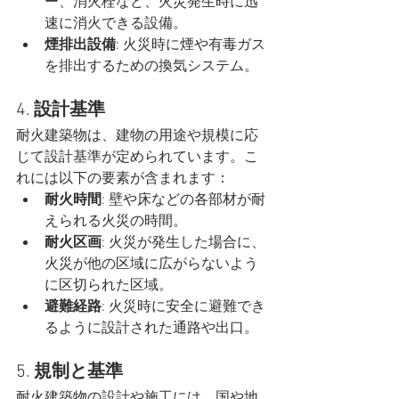
ー、消火栓など、火災発生時に迅
速に消火できる設備。
煙排出設備
: 火災時に煙や有毒ガス
を排出するための換気システム。
4. 
設計基準
耐火建築物は、建物の用途や規模に応
じて設計基準が定められています。こ
れには以下の要素が含まれます：
耐火時間
: 壁や床などの各部材が耐
えられる火災の時間。
耐火区画
: 火災が発生した場合に、
火災が他の区域に広がらないよう
に区切られた区域。
避難経路
: 火災時に安全に避難でき
るように設計された通路や出口。
5. 
規制と基準
耐火建築物の設計や施工には、国や地