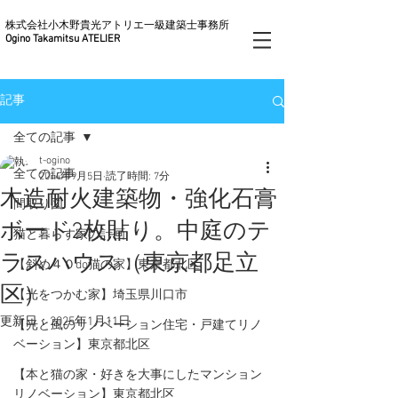
株式会社小木野貴光アトリエ一級建築士事務所
Ogino Takamitsu ATELIER
記事
全ての記事
t-ogino
全ての記事
2014年9月5日
読了時間: 7分
木造耐火建築物・強化石膏
間取り図
ボード2枚貼り。中庭のテ
猫と暮らす家の計画
ラスハウス（東京都足立
【斜め４０do猫の家】東京都北区
区）
【光をつかむ家】埼玉県川口市
更新日：
2025年1月11日
【光と風のリノベーション住宅・戸建てリノ
ベーション】東京都北区
【本と猫の家・好きを大事にしたマンション
リノベーション】東京都北区