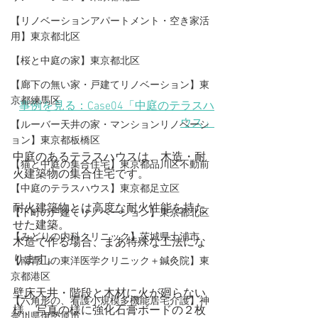
【リノベーションアパートメント・空き家活
用】東京都北区
【桜と中庭の家】東京都北区
【廊下の無い家・戸建てリノベーション】東
京都練馬区
事例を見る：Case04「中庭のテラスハ
ウス」
【ルーバー天井の家・マンションリノベーシ
ョン】東京都板橋区
中庭のあるテラスハウスは、木造・耐
【猫と中庭の集合住宅】東京都品川区不動前
火建築物の集合住宅です。
【中庭のテラスハウス】東京都足立区
耐火建築物とは高度な耐火性能を持た
【下町の戸建てリノベーション】東京都北区
せた建築。
【みどりの内科クリニック】茨城県土浦市
木造で作る場合、まあ特殊な工法にな
ります。
【​南青山の東洋医学クリニック＋鍼灸院】東
京都港区
壁床天井・階段と木材に火が廻らない
【六角形の、看護小規模多機能居宅介護】神
様、写真の様に強化石膏ボードの２枚
奈川県伊勢原市