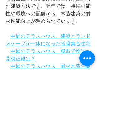
た建築方法です。近年では、持続可能
性や環境への配慮から、木造建築の耐
火性能向上が進められています。
・
中庭のテラスハウス、建築とランド
スケープが一体になった賃貸集合住宅
・
中庭のテラスハウス、模型で検証・
見積値段は？
・
中庭のテラスハウス、耐火木造の集
合住宅
・
中庭のテラスハウス、地鎮祭のお
酒・奉献と書きます
・
中庭のテラスハウス、耐火木造、モ
ックアップ１：１の模型をつくって共
有
・
中庭のテラスハウス、集合住宅の色
彩マーケティング
・
中庭のテラスハウス、
基礎配筋検査