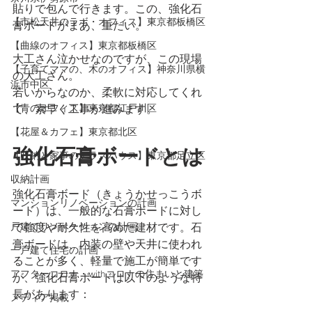
貼りで包んで行きます。この、強化石
【市松天井のラボ・オフィス】東京都板橋区
膏ボードがまあ、重たい。
【曲線のオフィス】東京都板橋区
大工さん泣かせなのですが、この現場
【子育てママの、木のオフィス】神奈川県横
の大工さん。
浜市中区
若いからなのか、柔軟に対応してくれ
【青のオフィス】東京都江戸川区
て、素早く工事が進みます。
【花屋＆カフェ】東京都北区
強化石膏ボードとは
【収納と家事のテラスハウス】東京都足立区
収納計画
強化石膏ボード（きょうかせっこうボ
マンションリノベーションの計画
ード）は、一般的な石膏ボードに対し
戸建てリノベーションの計画
て強度や耐久性を高めた建材です。石
膏ボードは、内装の壁や天井に使われ
一戸建て住宅の計画
ることが多く、軽量で施工が簡単です
アフターコロナ・withコロナの住まいと建築
が、強化石膏ボードは以下のような特
長があります：
メディア掲載