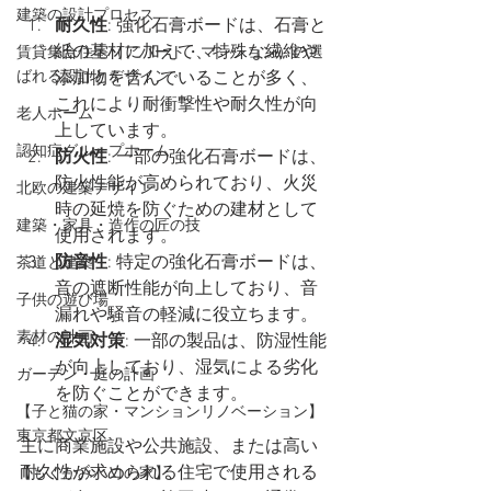
建築の設計プロセス
耐久性
: 強化石膏ボードは、石膏と
紙の基材に加えて、特殊な繊維や
賃貸集合住宅（アパート・マンション）の選
ばれる設計とデザイン
添加物を含んでいることが多く、
これにより耐衝撃性や耐久性が向
老人ホーム
上しています。
認知症グループホーム
防火性
: 一部の強化石膏ボードは、
防火性能が高められており、火災
北欧の建築デザイン
時の延焼を防ぐための建材として
建築・家具・造作の匠の技
使用されます。
防音性
: 特定の強化石膏ボードは、
茶道と建築
音の遮断性能が向上しており、音
子供の遊び場
漏れや騒音の軽減に役立ちます。
素材の計画
湿気対策
: 一部の製品は、防湿性能
が向上しており、湿気による劣化
ガーデン・庭の計画
を防ぐことができます。
【子と猫の家・マンションリノベーション】
東京都文京区
主に商業施設や公共施設、または高い
耐久性が求められる住宅で使用される
【もくかみハコの家】