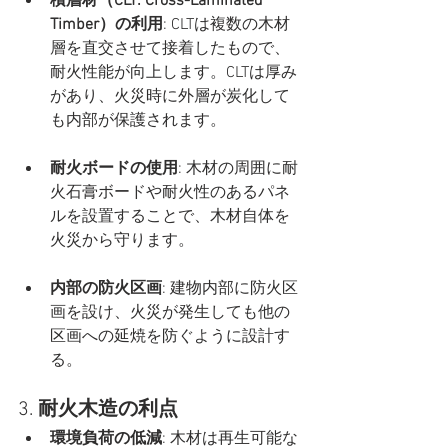
積層材（CLT: Cross-Laminated 
Timber）の利用
: CLTは複数の木材
層を直交させて接着したもので、
耐火性能が向上します。CLTは厚み
があり、火災時に外層が炭化して
も内部が保護されます。
耐火ボードの使用
: 木材の周囲に耐
火石膏ボードや耐火性のあるパネ
ルを設置することで、木材自体を
火災から守ります。
内部の防火区画
: 建物内部に防火区
画を設け、火災が発生しても他の
区画への延焼を防ぐように設計す
る。
3. 
耐火木造の利点
環境負荷の低減
: 木材は再生可能な