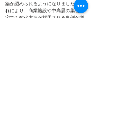
築が認められるようになりました。こ
れにより、商業施設や中高層の集合住
宅でも耐火木造が採用される事例が増
えています。特に、環境配慮型建築
や、木材の産業振興を図る地方自治体
のプロジェクトで積極的に取り入れら
れています。
耐火木造は、木材の美しさと環境への
配慮を両立させる建築方法として注目
されており、今後さらに技術の進歩が
期待されています。環境への意識が高
まる中で、持続可能な建築材料として
の木材の利用が進むことが予想されま
す。
・
中庭のテラスハウス、建築とランド
スケープが一体になった賃貸集合住宅