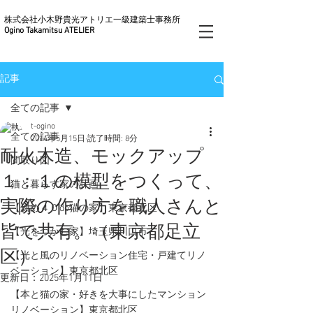
株式会社小木野貴光アトリエ一級建築士事務所
Ogino Takamitsu ATELIER
記事
全ての記事
t-ogino
全ての記事
2014年5月15日
読了時間: 8分
耐火木造、モックアップ
間取り図
１：１の模型をつくって、
猫と暮らす家の計画
実際の作り方を職人さんと
【斜め４０do猫の家】東京都北区
皆で共有。（東京都足立
【光をつかむ家】埼玉県川口市
区）
【光と風のリノベーション住宅・戸建てリノ
ベーション】東京都北区
更新日：
2025年1月11日
【本と猫の家・好きを大事にしたマンション
リノベーション】東京都北区