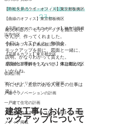
事例を見る：Case04「中庭のテラスハ
【市松天井のラボ・オフィス】東京都板橋区
ウス」
【曲線のオフィス】東京都板橋区
【子育てママの、木のオフィス】神奈川県横
耐火木造の、モックアップを施工会社
浜市中区
さんが、作ってくれました。
今日は、大工さんと、勉強会。
【青のオフィス】東京都江戸川区
モックアップを前に、図面と一緒に、
【花屋＆カフェ】東京都北区
説明。かなりわかって貰えた。
感覚的に理解をしないと、体は動かな
【収納と家事のテラスハウス】東京都足立区
いからね。
収納計画
マンションリノベーションの計画
何にせよ、意欲のある人達との仕事は
楽しい。
戸建てリノベーションの計画
一戸建て住宅の計画
建築工事におけるモ
アフターコロナ・withコロナの住まいと建築
ックアップについて
メディア掲載