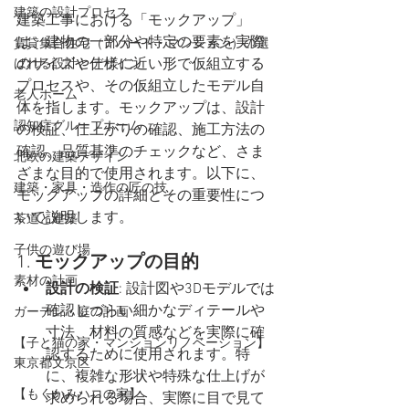
建築の設計プロセス
建築工事における「モックアップ」
は、建物の一部分や特定の要素を実際
賃貸集合住宅（アパート・マンション）の選
のサイズや仕様に近い形で仮組立する
ばれる設計とデザイン
プロセスや、その仮組立したモデル自
老人ホーム
体を指します。モックアップは、設計
認知症グループホーム
の検証、仕上がりの確認、施工方法の
確認、品質基準のチェックなど、さま
北欧の建築デザイン
ざまな目的で使用されます。以下に、
建築・家具・造作の匠の技
モックアップの詳細とその重要性につ
いて説明します。
茶道と建築
子供の遊び場
1. 
モックアップの目的
素材の計画
設計の検証
: 設計図や3Dモデルでは
確認しづらい細かなディテールや
ガーデン・庭の計画
寸法、材料の質感などを実際に確
【子と猫の家・マンションリノベーション】
認するために使用されます。特
東京都文京区
に、複雑な形状や特殊な仕上げが
【もくかみハコの家】
求められる場合、実際に目で見て