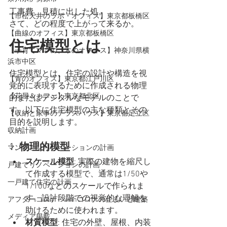
工事費、見積に出した処。
【市松天井のラボ・オフィス】東京都板橋区
さて、どの程度で上がって来るか。
【曲線のオフィス】東京都板橋区
住宅模型とは
【子育てママの、木のオフィス】神奈川県横
浜市中区
住宅模型とは、住宅の設計や構造を視
【青のオフィス】東京都江戸川区
覚的に表現するために作成される物理
【花屋＆カフェ】東京都北区
的またはデジタルなモデルのことで
す。以下に住宅模型の主な種類とその
【収納と家事のテラスハウス】東京都足立区
目的を説明します。
収納計画
1. 
物理的模型
マンションリノベーションの計画
スケール模型
: 実際の建物を縮尺し
戸建てリノベーションの計画
て作成する模型で、通常は1/50や
一戸建て住宅の計画
1/100などのスケールで作られま
す。設計段階での視覚的な理解を
アフターコロナ・withコロナの住まいと建築
助けるために使われます。
メディア掲載
材質模型
: 住宅の外壁、屋根、内装