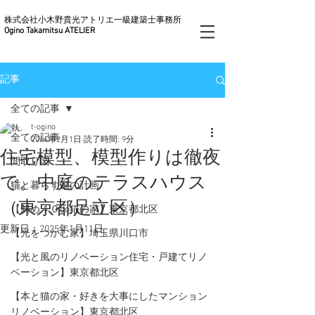
株式会社小木野貴光アトリエ一級建築士事務所
Ogino Takamitsu ATELIER
記事
全ての記事
t-ogino
全ての記事
2014年2月1日
読了時間: 9分
住宅模型、模型作りは徹夜
間取り図
で。中庭のテラスハウス
猫と暮らす家の計画
（東京都足立区）
【斜め４０do猫の家】東京都北区
更新日：
2025年1月11日
【光をつかむ家】埼玉県川口市
【光と風のリノベーション住宅・戸建てリノ
ベーション】東京都北区
【本と猫の家・好きを大事にしたマンション
リノベーション】東京都北区