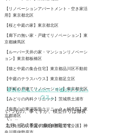
【リノベーションアパートメント・空き家活
用】東京都北区
【桜と中庭の家】東京都北区
【廊下の無い家・戸建てリノベーション】東
京都練馬区
【ルーバー天井の家・マンションリノベーシ
ョン】東京都板橋区
【猫と中庭の集合住宅】東京都品川区不動前
【中庭のテラスハウス】東京都足立区
【下町の戸建てリノベーション】東京都北区
事例を見る：Case04「中庭のテラスハ
ウス」
【みどりの内科クリニック】茨城県土浦市
【​南青山の東洋医学クリニック＋鍼灸院】東
いつもの、事ですが、模型作りは徹夜
京都港区
で。…
九月、完成予定の集合住宅です。
【六角形の、看護小規模多機能居宅介護】神
奈川県伊勢原市