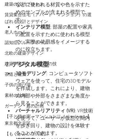
などに使われる材質や色を示すた
建築の設計プロセス
めのサンプルが含まれる模型で
賃貸集合住宅（アパート・マンション）の選
す。
ばれる設計とデザイン
インテリア模型
: 部屋の配置や家具
老人ホーム
の配置を示すために使われる模型
で、実際の使用感をイメージする
認知症グループホーム
のに役立ちます。
北欧の建築デザイン
2. 
デジタル模型
建築・家具・造作の匠の技
3Dモデリング
: コンピュータソフト
茶道と建築
ウェアを使って、住宅の3Dモデル
子供の遊び場
を作成します。これにより、建物
の内部や外部をさまざまな角度か
素材の計画
ら見ることができます。
ガーデン・庭の計画
バーチャルリアリティ (VR)
: VR技術
【子と猫の家・マンションリノベーション】
を使って、ユーザーが仮想空間内
東京都文京区
を歩き回り、建物の設計を体験す
ることができます。
【もくかみハコの家】