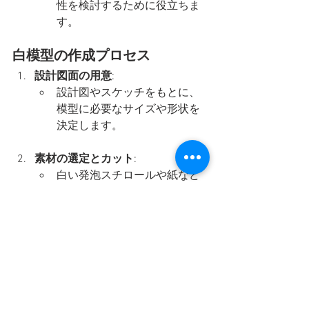
性を検討するために役立ちま
す。
白模型の作成プロセス
設計図面の用意
:
設計図やスケッチをもとに、
模型に必要なサイズや形状を
決定します。
素材の選定とカット
:
白い発泡スチロールや紙など
の材料を選び、必要なサイズ
にカットします。カットは正
確さが重要です。
組み立て
:
カットした部品を組み立て
て、建物の基本的な形状を作
ります。接着剤やテープを使