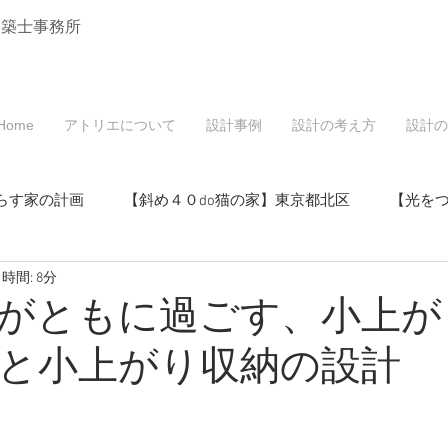
建築士事務所
Home
アトリエについて
設計事例
設計の考え方
設計の
らす家の計画
【斜め４０do猫の家】東京都北区
【光を
時間: 8分
戸建てリノベーション】東京都北区
がともに過ごす、小上が
と小上がり収納の設計
マンションリノベーション】東京都北区
・空き家活用】東京都北区
【桜と中庭の家】東京都北区