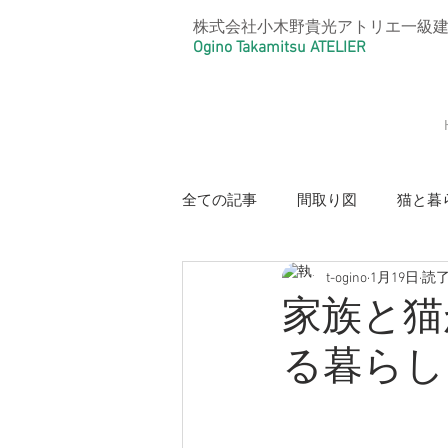
株式会社小木野貴光アトリエ一級
Ogino Takamitsu ATELIER
全ての記事
間取り図
猫と暮
t-ogino
1月19日
読了
【光と風のリノベーション住宅・
家族と猫
る暮らし
【本と猫の家・好きを大事にした
【リノベーションアパートメント