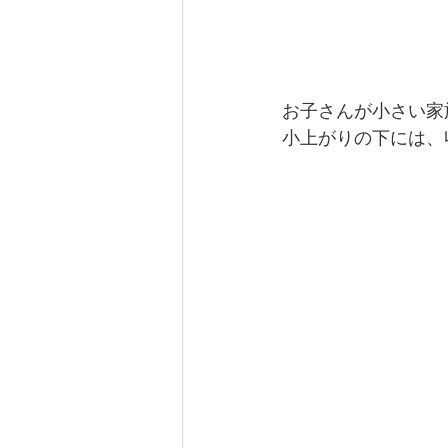
【曲線のオフィス】東京都板橋区
【青のオフィス】東京都江戸川区
お子さんが小さい家
小上がりの下には、
収納計画
マンションリノベ
アフターコロナ・withコロナの
賃貸集合住宅（アパート・マンシ