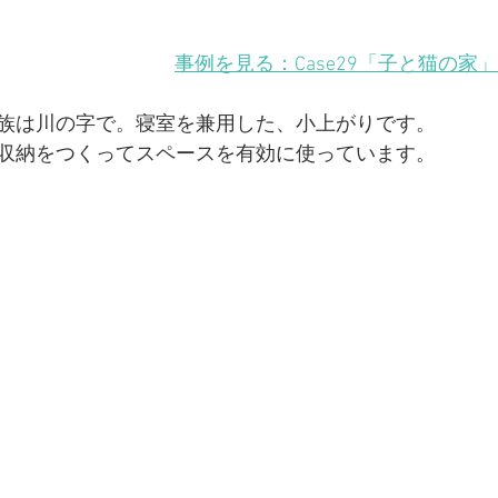
【子育てママの、木のオフィス】神奈川県横浜市中区
事例を見る：Case29「子と猫の家
【花屋＆カフェ】東京都北区
【収納と家事のテラスハ
族は川の字で。寝室を兼用した、小上がりです。
収納をつくってスペースを有効に使っています。
ーションの計画
戸建てリノベーションの計画
一戸建て
住まいと建築
メディア掲載
建築の設計プロセス
ョン）の選ばれる設計とデザイン