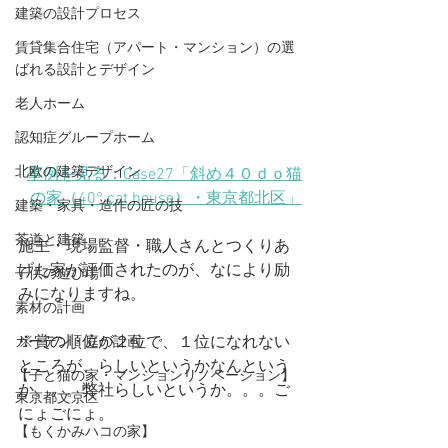
建築の設計プロセス
賃貸集合住宅（アパート・マンション）の選
ばれる設計とデザイン
老人ホーム
認知症グループホーム
北欧の建築デザイン
事例を見る：Case27「斜め４０ｄｏ猫
の家（40° cat house）
・東京都北区
」
建築・家具・造作の匠の技
茶道と建築
施主・現場監督・職人さんとつくりあ
げた家が評価されたのが、なにより励
子供の遊び場
みになりますね。
素材の計画
※賞の順位が２位で、１位になれない
ガーデン・庭の計画
ところが、らしいというかなんという
【子と猫の家・マンションリノベーション】
か。。。弊社らしいというか。。。ご
東京都文京区
にょごにょ。
【もくかみハコの家】