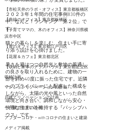
「斜め40do猫の家」が受賞しました。
【市松天井のラボ・オフィス】東京都板橋区
２０２３年１年間の住宅事例830件の
【曲線のオフィス】東京都板橋区
中、なんと！ランキング「第２位」で
す。
【子育てママの、木のオフィス】神奈川県横
浜市中区
猫との暮らしを楽しむ、住まい手に寄
【青のオフィス】東京都江戸川区
り添う設計を心掛けました。
【花屋＆カフェ】東京都北区
暑さを避けつつ自然光と敷地の風通し
【収納と家事のテラスハウス】東京都足立区
の良さを取り入れるために、建物の一
収納計画
部を斜め40度に振った住宅です。近隣
へのプライバシーにも配慮した構成を
マンションリノベーションの計画
しながら、太陽の光や風といった自然
戸建てリノベーションの計画
環境と向き合い、調和しながら安心・
快適な住まいを維持する『パッシブハ
一戸建て住宅の計画
ウス』です。
アフターコロナ・withコロナの住まいと建築
メディア掲載