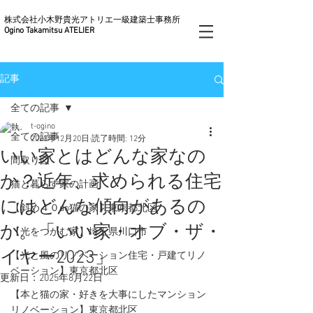
株式会社小木野貴光アトリエ一級建築士事務所
Ogino Takamitsu ATELIER
記事
全ての記事
t-ogino
全ての記事
2023年12月20日
読了時間: 12分
いい家とはどんな家なの
間取り図
か？近年、求められる住宅
猫と暮らす家の計画
にはどんな傾向があるの
【斜め４０do猫の家】東京都北区
か。「いい家・オブ・ザ・
【光をつかむ家】埼玉県川口市
イヤー2023」
【光と風のリノベーション住宅・戸建てリノ
ベーション】東京都北区
更新日：
2025年8月22日
【本と猫の家・好きを大事にしたマンション
リノベーション】東京都北区