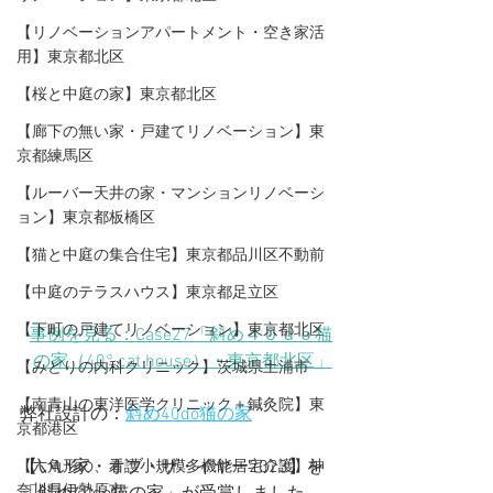
【リノベーションアパートメント・空き家活
用】東京都北区
【桜と中庭の家】東京都北区
【廊下の無い家・戸建てリノベーション】東
京都練馬区
【ルーバー天井の家・マンションリノベーシ
ョン】東京都板橋区
【猫と中庭の集合住宅】東京都品川区不動前
【中庭のテラスハウス】東京都足立区
【下町の戸建てリノベーション】東京都北区
事例を見る：Case27「斜め４０ｄｏ猫
の家（40° cat house）・東京都北区」
【みどりの内科クリニック】茨城県土浦市
【​南青山の東洋医学クリニック＋鍼灸院】東
弊社設計の：
斜め
40do
猫の家
京都港区
【いい家・オブ・ザ・イヤー2023】を
【六角形の、看護小規模多機能居宅介護】神
奈川県伊勢原市