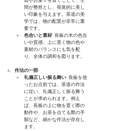
器やお菓子を置くことで、空
間が整然とし、視覚的に美し
い印象を与えます。茶道の美
学では、物の配置が非常に重
要です。
色合いと素材
: 長板の木の色合
いや質感、上に置く物の色や
素材のバランスにも気を配
り、全体の調和を図ります。
作法の一部
:
礼儀正しい振る舞い
: 長板を使
ったお点前では、茶道の作法
に従い、礼儀正しく振る舞う
ことが求められます。例え
ば、長板の上に物を置く際の
動作や、お茶を点てる際の手
順など、細かな作法が存在し
ます。