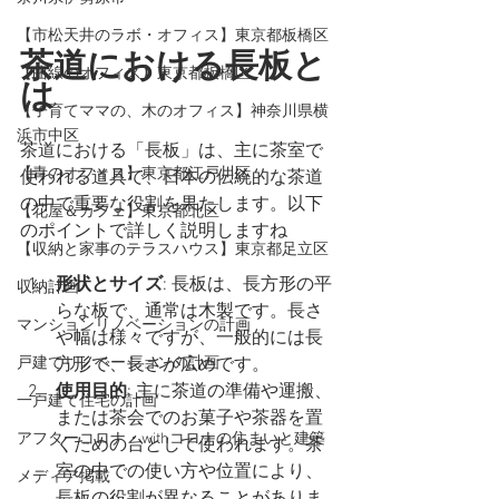
【市松天井のラボ・オフィス】東京都板橋区
茶道における長板と
【曲線のオフィス】東京都板橋区
は
【子育てママの、木のオフィス】神奈川県横
浜市中区
茶道における「長板」は、主に茶室で
【青のオフィス】東京都江戸川区
使われる道具で、日本の伝統的な茶道
の中で重要な役割を果たします。以下
【花屋＆カフェ】東京都北区
のポイントで詳しく説明しますね
【収納と家事のテラスハウス】東京都足立区
形状とサイズ
: 長板は、長方形の平
収納計画
らな板で、通常は木製です。長さ
マンションリノベーションの計画
や幅は様々ですが、一般的には長
戸建てリノベーションの計画
方形で、長さが広めです。
使用目的
: 主に茶道の準備や運搬、
一戸建て住宅の計画
または茶会でのお菓子や茶器を置
アフターコロナ・withコロナの住まいと建築
くための台として使われます。茶
室の中での使い方や位置により、
メディア掲載