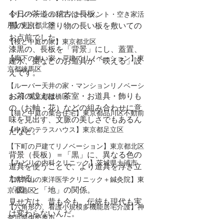
今日の茶道の稽古は長板。
【リノベーションアパートメント・空き家活
用】東京都北区
畳の上に、塗り物の長い板を敷いての
お点前でした。
【桜と中庭の家】東京都北区
漆黒の、長板を「背景」にし、蓋置、
【廊下の無い家・戸建てリノベーション】東
建水、棗などのお道具が「映える」設
京都練馬区
えです。
【ルーバー天井の家・マンションリノベーシ
お茶の設えは、茶室・お道具・飾りも
ョン】東京都板橋区
の（お軸・花）などの組み合わせに意
【猫と中庭の集合住宅】東京都品川区不動前
味を見出す、文脈の美しさでもあるん
【中庭のテラスハウス】東京都足立区
だなと。
【下町の戸建てリノベーション】東京都北区
背景（長板）＝「黒」に、異なる色の
【みどりの内科クリニック】茨城県土浦市
道具を使うことで、より道具を浮き立
たせる。
【​南青山の東洋医学クリニック＋鍼灸院】東
「図」と「地」の関係。
京都港区
見せ方は、昔も今も、伝統も現代も実
【六角形の、看護小規模多機能居宅介護】神
は変わらないんだ。
奈川県伊勢原市