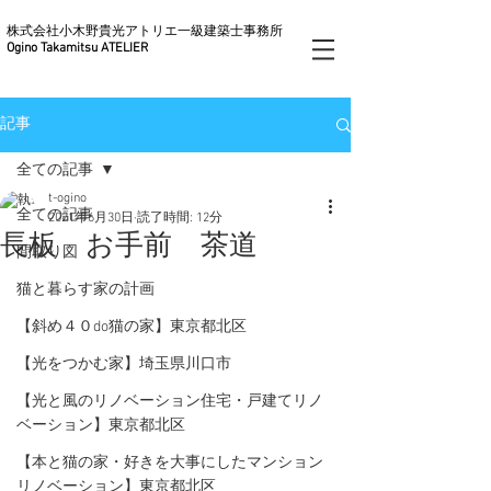
株式会社小木野貴光アトリエ一級建築士事務所
Ogino Takamitsu ATELIER
記事
全ての記事
t-ogino
全ての記事
2021年6月30日
読了時間: 12分
長板 お手前 茶道
間取り図
猫と暮らす家の計画
【斜め４０do猫の家】東京都北区
【光をつかむ家】埼玉県川口市
【光と風のリノベーション住宅・戸建てリノ
ベーション】東京都北区
【本と猫の家・好きを大事にしたマンション
リノベーション】東京都北区