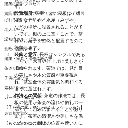
長板の役割が異なることがありま
建築の設計プロセス
す。
設置場所
: 茶室では、長板は「棚
賃貸集合住宅（アパート・マンション）の選
ばれる設計とデザイン
（たな）」や「水屋（みずや）」
などの場所に設置されることが多
老人ホーム
いです。棚の上に置くことで、茶
認知症グループホーム
器やお菓子を整然と配置するのに
役立ちます。
北欧の建築デザイン
装飾と意匠
: 長板はシンプルである
建築・家具・造作の匠の技
一方で、木目や仕上げに美しさが
求められます。茶道では、見た目
茶道と建築
の美しさや木の質感が重要視さ
子供の遊び場
れ、茶室全体の雰囲気と調和する
素材の計画
ように選ばれます。
作法との関係
: 茶道の作法では、長
ガーデン・庭の計画
板の使用が茶会の流れや儀礼の一
【子と猫の家・マンションリノベーション】
部として組み込まれることがあり
東京都文京区
ます。茶室の清潔さや美しさを保
つために、長板の位置や使い方に
【もくかみハコの家】