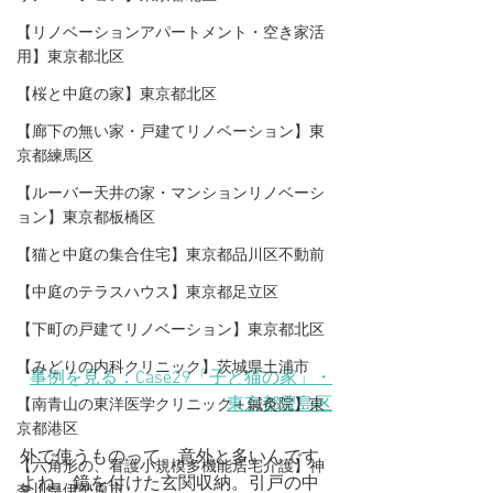
【リノベーションアパートメント・空き家活
用】東京都北区
【桜と中庭の家】東京都北区
【廊下の無い家・戸建てリノベーション】東
京都練馬区
【ルーバー天井の家・マンションリノベーシ
ョン】東京都板橋区
【猫と中庭の集合住宅】東京都品川区不動前
【中庭のテラスハウス】東京都足立区
【下町の戸建てリノベーション】東京都北区
【みどりの内科クリニック】茨城県土浦市
事例を見る：Case29「子と猫の家」・
東京都豊島区
【​南青山の東洋医学クリニック＋鍼灸院】東
京都港区
外で使うものって、意外と多いんです
【六角形の、看護小規模多機能居宅介護】神
よね。鏡を付けた玄関収納。引戸の中
奈川県伊勢原市