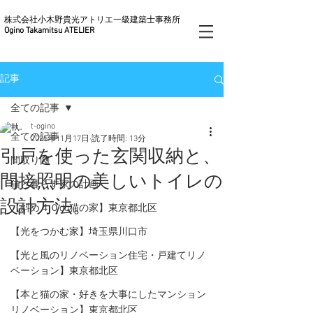
株式会社小木野貴光アトリエ一級建築士事務所
Ogino Takamitsu ATELIER
記事
全ての記事
t-ogino
全ての記事
2025年11月17日
読了時間: 13分
引戸を使った玄関収納と、
間取り図
間接照明の美しいトイレの
猫と暮らす家の計画
設計方法。
【斜め４０do猫の家】東京都北区
【光をつかむ家】埼玉県川口市
【光と風のリノベーション住宅・戸建てリノ
ベーション】東京都北区
【本と猫の家・好きを大事にしたマンション
リノベーション】東京都北区