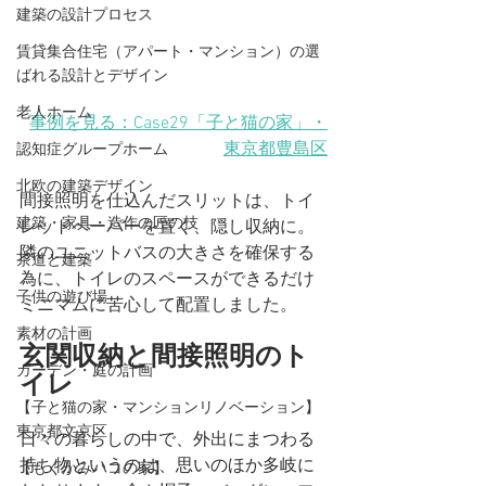
建築の設計プロセス
賃貸集合住宅（アパート・マンション）の選
ばれる設計とデザイン
老人ホーム
事例を見る：Case29「子と猫の家」・
東京都豊島区
認知症グループホーム
北欧の建築デザイン
間接照明を仕込んだスリットは、トイ
建築・家具・造作の匠の技
レットペーパーを置く、隠し収納に。
隣のユニットバスの大きさを確保する
茶道と建築
為に、トイレのスペースができるだけ
子供の遊び場
ミニマムに苦心して配置しました。
素材の計画
玄関収納と間接照明のト
ガーデン・庭の計画
イレ
【子と猫の家・マンションリノベーション】
東京都文京区
日々の暮らしの中で、外出にまつわる
持ち物というのは、思いのほか多岐に
【もくかみハコの家】