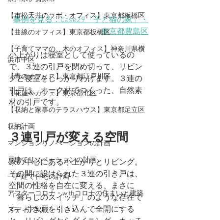
【市松天井のラボ・オフィス】東京都板橋区
事例を見る：Case29「子と猫の家」・
東京都豊島区
【曲線のオフィス】東京都板橋区
【子育てママの、木のオフィス】神奈川県横
小上がりは寝室として使っているの
浜市中区
で、３連の引戸を閉め切って、リビン
【青のオフィス】東京都江戸川区
グと寝室をしっかりわけます。３連の
引戸は、オーク材でつくった、自然素
【花屋＆カフェ】東京都北区
材の引戸です。
【収納と家事のテラスハウス】東京都足立区
収納計画
３連引戸が変える空間
マンションリノベーションの計画
戸建てリノベーションの計画
家の中心にある小上がりとリビング。
その間に設けられた３連の引き戸は、
一戸建て住宅の計画
空間の性格を自在に変える、まさに
アフターコロナ・withコロナの住まいと建築
「暮らしのスイッチ」のような存在で
す。引き戸を引き込んで全開にする
メディア掲載