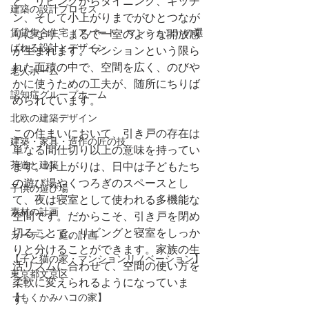
と、リビングからダイニング、キッチ
建築の設計プロセス
ン、そして小上がりまでがひとつなが
賃貸集合住宅（アパート・マンション）の選
りになり、まるで一室のような開放感
ばれる設計とデザイン
が生まれます。マンションという限ら
れた面積の中で、空間を広く、のびや
老人ホーム
かに使うための工夫が、随所にちりば
認知症グループホーム
められています。
北欧の建築デザイン
この住まいにおいて、引き戸の存在は
建築・家具・造作の匠の技
単なる間仕切り以上の意味を持ってい
茶道と建築
ます。小上がりは、日中は子どもたち
の遊び場やくつろぎのスペースとし
子供の遊び場
て、夜は寝室として使われる多機能な
素材の計画
空間です。だからこそ、引き戸を閉め
切ることで、リビングと寝室をしっか
ガーデン・庭の計画
りと分けることができます。家族の生
【子と猫の家・マンションリノベーション】
活リズムに合わせて、空間の使い方を
東京都文京区
柔軟に変えられるようになっていま
【もくかみハコの家】
す。