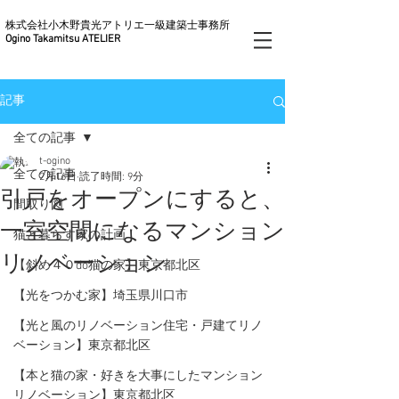
株式会社小木野貴光アトリエ一級建築士事務所
Ogino Takamitsu ATELIER
記事
全ての記事
t-ogino
全ての記事
2月16日
読了時間: 9分
引戸をオープンにすると、
間取り図
一室空間になるマンション
猫と暮らす家の計画
リノベーション
【斜め４０do猫の家】東京都北区
【光をつかむ家】埼玉県川口市
【光と風のリノベーション住宅・戸建てリノ
ベーション】東京都北区
【本と猫の家・好きを大事にしたマンション
リノベーション】東京都北区