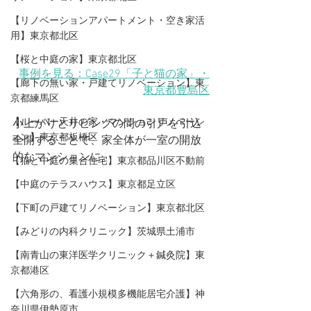
【リノベーションアパートメント・空き家活
用】東京都北区
【桜と中庭の家】東京都北区
事例を見る：Case29「子と猫の家」・
【廊下の無い家・戸建てリノベーション】東
東京都豊島区
京都練馬区
【ルーバー天井の家・マンションリノベーシ
小上がりとリビングの間の引戸を引込
ョン】東京都板橋区
全開することで、家全体が一室の開放
的なマンションに。
【猫と中庭の集合住宅】東京都品川区不動前
【中庭のテラスハウス】東京都足立区
【下町の戸建てリノベーション】東京都北区
【みどりの内科クリニック】茨城県土浦市
【​南青山の東洋医学クリニック＋鍼灸院】東
京都港区
【六角形の、看護小規模多機能居宅介護】神
奈川県伊勢原市