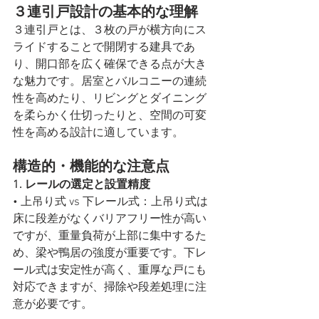
３連引戸設計の基本的な理解
３連引戸とは、３枚の戸が横方向にス
ライドすることで開閉する建具であ
り、開口部を広く確保できる点が大き
な魅力です。居室とバルコニーの連続
性を高めたり、リビングとダイニング
を柔らかく仕切ったりと、空間の可変
性を高める設計に適しています。
構造的・機能的な注意点
1. レールの選定と設置精度
• 上吊り式 vs 下レール式：上吊り式は
床に段差がなくバリアフリー性が高い
ですが、重量負荷が上部に集中するた
め、梁や鴨居の強度が重要です。下レ
ール式は安定性が高く、重厚な戸にも
対応できますが、掃除や段差処理に注
意が必要です。