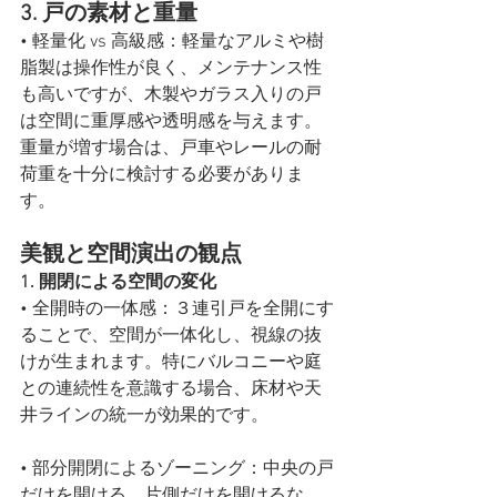
3. 戸の素材と重量
• 軽量化 vs 高級感：軽量なアルミや樹
脂製は操作性が良く、メンテナンス性
も高いですが、木製やガラス入りの戸
は空間に重厚感や透明感を与えます。
重量が増す場合は、戸車やレールの耐
荷重を十分に検討する必要がありま
す。
美観と空間演出の観点
1. 開閉による空間の変化
• 全開時の一体感：３連引戸を全開にす
ることで、空間が一体化し、視線の抜
けが生まれます。特にバルコニーや庭
との連続性を意識する場合、床材や天
井ラインの統一が効果的です。
• 部分開閉によるゾーニング：中央の戸
だけを開ける、片側だけを開けるな