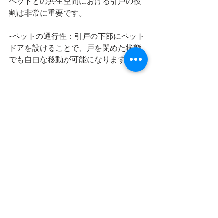
ペットとの共生空間における引戸の役
割は非常に重要です。
•ペットの通行性：引戸の下部にペット
ドアを設けることで、戸を閉めた状態
でも自由な移動が可能になります。
• 静音性：戸の開閉音が大きいと、ペッ
トが驚いてしまうことがあります。静
音戸車やフェルトパッキンの使用で音
を抑える工夫が有効です。
• 視線の確保：すりガラスや透明パネル
を用いることで、ペットが飼い主の姿
を確認できる安心感を与えられます。
情緒的価値と空間の記憶
３連引戸は単なる建具ではなく、空間
の「記憶」をつなぐ装置でもありま