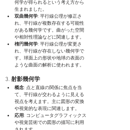
何学が得られるという考え方から
生まれました。
双曲幾何学
: 平行線公理が修正さ
れ、平行線が複数存在する可能性
がある幾何学です。曲がった空間
や相対性理論などに関連します。
楕円幾何学
: 平行線公理が変更さ
れ、平行線が存在しない幾何学で
す。球面上の形状や地球の表面の
ような曲面の解析に使われます。
3. 
射影幾何学
概念
: 点と直線の関係に焦点を当
て、平行線が交わるように見える
視点を考えます。主に図形の変換
や視覚的な表現に関連します。
応用
: コンピュータグラフィックス
や視覚芸術での図形の描写に利用
されます。