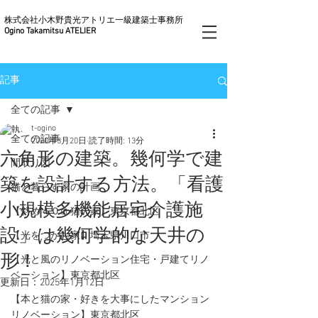
株式会社小木野貴光アトリエ一級建築士事務所
Ogino Takamitsu ATELIER
記事
全ての記事
t-ogino
全ての記事
2020年3月20日
読了時間: 13分
六角形の建築。幾何学で建
間取り図
築を設計する方法。「看護
猫と暮らす家の計画
小規模多機能居宅介護施
【斜め４０do猫の家】東京都北区
設」は幾何学的な天井の
【光をつかむ家】埼玉県川口市
形！
【光と風のリノベーション住宅・戸建てリノ
ベーション】東京都北区
更新日：
2025年1月12日
【本と猫の家・好きを大事にしたマンション
リノベーション】東京都北区