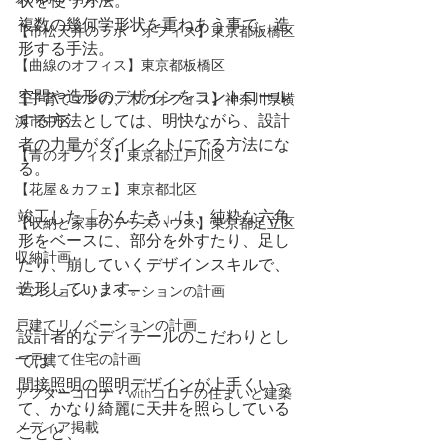
状を使う方法。
複数の幾何学形状を重ねあう事で、造
【市松天井のラボ・オフィス】東京都板橋区
形する手法。
【曲線のオフィス】東京都板橋区
空間や造形のデザインをコントロール
【子育てママの、木のオフィス】神奈川県横
する方法としては、明快ながら、設計
浜市中区
者の力量がダイレクトにでる方法にな
【青のオフィス】東京都江戸川区
る。
【花屋＆カフェ】東京都北区
竣工した「かんたき」は、純粋な六角
【収納と家事のテラスハウス】東京都足立区
形をベースに、部分を外すたり、足し
収納計画
たり、崩していくデザインスキルで、
造形しています。
マンションリノベーションの計画
戸建てリノベーションの計画
設計者的なディテールのこだわりとし
一戸建て住宅の計画
ては、
間接照明の照明デザインが上手くいっ
アフターコロナ・withコロナの住まいと建築
て、かなり綺麗に天井を照らしている
メディア掲載
ことと、