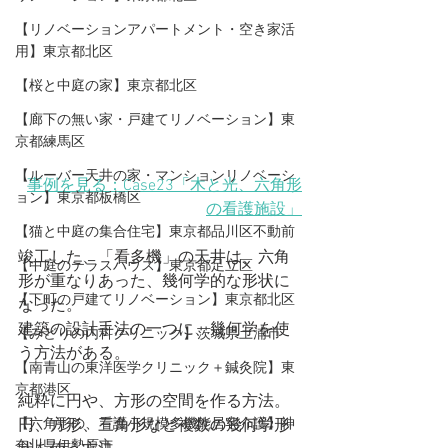
【リノベーションアパートメント・空き家活
用】東京都北区
【桜と中庭の家】東京都北区
【廊下の無い家・戸建てリノベーション】東
京都練馬区
【ルーバー天井の家・マンションリノベーシ
事例を見る：Case23「木と光、六角形
ョン】東京都板橋区
の看護施設」
【猫と中庭の集合住宅】東京都品川区不動前
竣工した、「看多機」の天井は、六角
【中庭のテラスハウス】東京都足立区
形が重なりあった、幾何学的な形状に
【下町の戸建てリノベーション】東京都北区
なった。
建築の設計手法の一つに、幾何学を使
【みどりの内科クリニック】茨城県土浦市
う方法がある。
【​南青山の東洋医学クリニック＋鍼灸院】東
京都港区
純粋に円や、方形の空間を作る方法。
【六角形の、看護小規模多機能居宅介護】神
円、方形、三角形など複数の幾何学形
奈川県伊勢原市