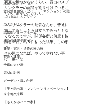
写真で気づかないくらい、露出のスプ
建築の設計プロセス
リンクラーの配管を割り付けているこ
賃貸集合住宅（アパート・マンション）の選
とが、細かいこだわり。
ばれる設計とデザイン
老人ホーム
スプリンクラーの配管なんか、普通に
施工すると、もろ目立ちでみっともな
認知症グループホーム
くなるのですが、関係各所と何度も協
北欧の建築デザイン
議を重ね、粘りに粘った結果、この形
に。
建築・家具・造作の匠の技
その気になれば、やってやれない事
茶道と建築
は、無いな。
子供の遊び場
素材の計画
ガーデン・庭の計画
【子と猫の家・マンションリノベーション】
東京都文京区
【もくかみハコの家】