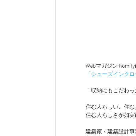
【曲線のオフィス】東京都板橋区
【青のオフィス】東京都江戸川区
収納計画
マンションリノベ
Webマガジン ho
「シューズインクロ
アフターコロナ・withコロナの
「収納にもこだわっ
賃貸集合住宅（アパート・マンシ
住む人らしい、住む
住む人らしさが如実
建築家・建築設計事