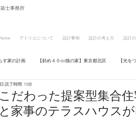
建築士事務所
Home
アトリエについて
設計事例
設計の考え方
設計の
らす家の計画
【斜め４０do猫の家】東京都北区
【光を
3日
読了時間: 10分
戸建てリノベーション】東京都北区
こだわった提案型集合住
と家事のテラスハウスがho
マンションリノベーション】東京都北区
・空き家活用】東京都北区
【桜と中庭の家】東京都北区