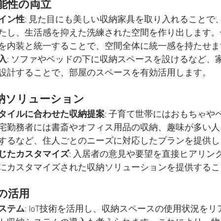
能性の両立
イン性
: 見た目にも美しい収納家具を取り入れることで
たし、生活感を抑えた洗練された空間を作り出します。
を内装と統一することで、空間全体に統一感を持たせま
入
: ソファやベッドの下に収納スペースを設けるなど、
設計することで、部屋のスペースを有効活用します。
納ソリューション
タイルに合わせた収納提案
: 子育て世帯にはおもちゃや
宅勤務者には書斎やオフィス用品の収納、趣味が多い人
するなど、住人ごとのニーズに対応したプランを提供し
じたカスタマイズ
: 入居者の意見や要望を直接ヒアリン
にカスタマイズされた収納ソリューションを提供するこ
の活用
ステム
: IoT技術を活用し、収納スペースの使用状況を