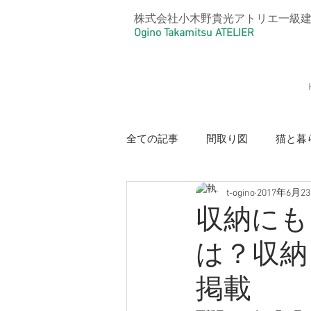
株式会社小木野貴光アトリエ一級
Ogino Takamitsu ATELIER
全ての記事
間取り図
猫と暮
t-ogino
2017年6月2
【光と風のリノベーション住宅・
収納にも
は？収納
【本と猫の家・好きを大事にした
掲載
【リノベーションアパートメント