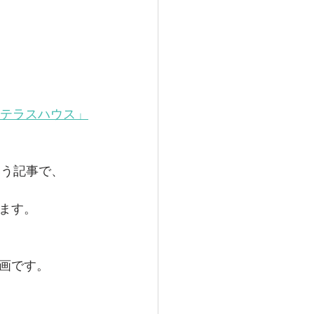
ウス】東京都足立区
、テラスハウス」
住宅の計画
いう記事で、
ます。
画です。