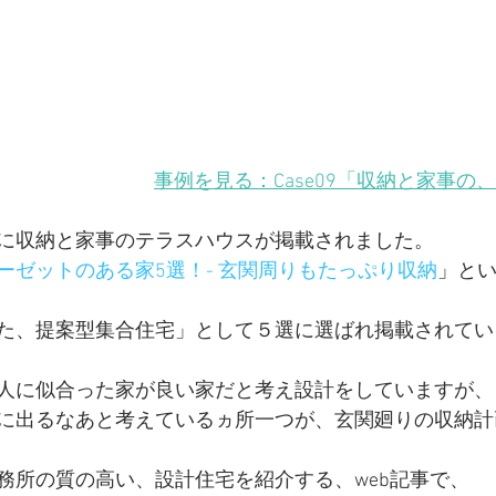
【子育てママの、木のオフィス】神奈川県横浜市中区
【花屋＆カフェ】東京都北区
【収納と家事のテラスハ
事例を見る：Case09「収納と家事の
ーションの計画
戸建てリノベーションの計画
一戸建て
mifyに収納と家事のテラスハウスが掲載されました。
ーゼットのある家5選！- 玄関周りもたっぷり収納
」と
住まいと建築
メディア掲載
建築の設計プロセス
た、提案型集合住宅」として５選に選ばれ掲載されてい
ョン）の選ばれる設計とデザイン
人に似合った家が良い家だと考え設計をしていますが、
に出るなあと考えているヵ所一つが、玄関廻りの収納計
務所の質の高い、設計住宅を紹介する、web記事で、