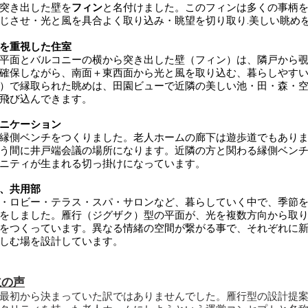
突き出した壁を
フィン
と名付けました。このフィンは多くの事柄
じさせ・光と風を具合よく取り込み・眺望を切り取り.美しい眺め
を重視した住室
平面とバルコニーの横から突き出した壁（フィン）は、隣戸から
確保しながら、南面＋東西面から光と風を取り込む、暮らしやす
）で縁取られた眺めは、田園ビューで近隣の美しい池・田・森・
飛び込んできます。
ニケーション
縁側ベンチをつくりました。老人ホームの廊下は遊歩道でもあり
う間に井戸端会議の場所になります。近隣の方と関わる縁側ベン
ニティが生まれる切っ掛けになっています。
、共用部
・ロビー・テラス・スパ・サロンなど、暮らしていく中で、季節
をしました。雁行（ジグザク）型の平面が、光を複数方向から取
をつくっています。異なる情緒の空間が繋がる事で、それぞれに
しむ場を設計しています。
主の声
最初から決まっていた訳ではありませんでした。雁行型の設計提