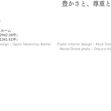
​豊かさと、尊重
市
ト
人ホーム
942.26坪）
341.51坪）
r design：Ogino Takamitsu Atelier Public interior design：Alice Ton
Shinzawa Movie/Drone photo：Ookura Hid