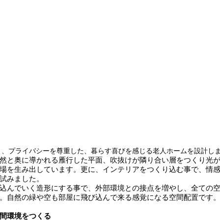
と、プライバシーを尊重した、暮らす喜びを感じる老人ホームを設計し
然と奥に導かれる雁行した平面、吹抜けが隣り合い層をつくり光
場を生み出しています。更に、インテリアをつくり込む事で、情
試みました。
込んでいく造形にする事で、外部環境との接点を増やし、全ての
。自然の緑や空も部屋に飛び込んで来る感覚になる空間配置です
間環境をつくる