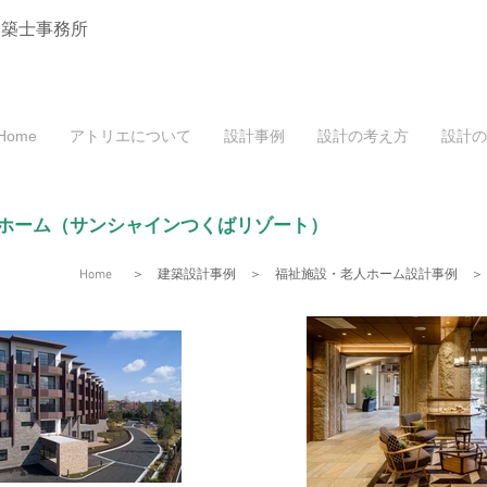
建築士事務所
Home
アトリエについて
設計事例
設計の考え方
設計の
人ホーム（サンシャインつくばリゾート）
Home
＞
建築設計事例
＞
福祉施設・老人ホーム設計事例