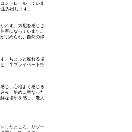
をコントロールしていま
を生み出します。
覗かれず、気配を感じさ
い住室になっています。
空が眺められ、自然の緑
ます。ちょっと座れる場
チと、半プライベート空
を感じ、心地よく感じる
り込み、斜めに重なった
新鮮な場所を感じ、老人
案をしたところ、リゾー