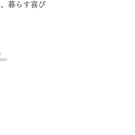
と、暮らす喜び
e
eki