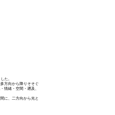
ました。
が多方向から降りそそぐ
感・情緒・空間・遡及、
空間に、二方向から光と
。