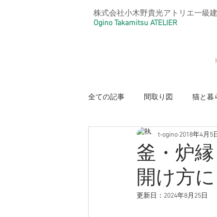
株式会社小木野貴光アトリエ一級
Ogino Takamitsu ATELIER
全ての記事
間取り図
猫と暮
t-ogino
2018年4月5
【光と風のリノベーション住宅・
釜・炉縁
開け方に
【本と猫の家・好きを大事にした
更新日：
2024年8月25日
【リノベーションアパートメント