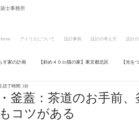
建築士事務所
Home
アトリエについて
設計事例
設計の考え方
設計の
らす家の計画
【斜め４０do猫の家】東京都北区
【光を
日
読了時間: 3分
戸建てリノベーション】東京都北区
・釜蓋：茶道のお手前、
もコツがある
マンションリノベーション】東京都北区
・空き家活用】東京都北区
【桜と中庭の家】東京都北区