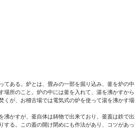
【子育てママの、木のオフィス】神奈川県横浜市中区
【花屋＆カフェ】東京都北区
【収納と家事のテラスハ
ーションの計画
戸建てリノベーションの計画
一戸建て
住まいと建築
メディア掲載
建築の設計プロセス
ってある。炉とは、畳みの一部を掘り込み、釜を炉の中
す場所のこと。炉の中には釜を入れて、湯を沸かすから
焚くが、お稽古場では電気式の炉を使って湯を沸かす場
ョン）の選ばれる設計とデザイン
を沸かすが、釜自体は鋳物で出来ており、釜蓋は鉄で出
りする。この蓋の開け閉めにも作法があり、コツがあっ