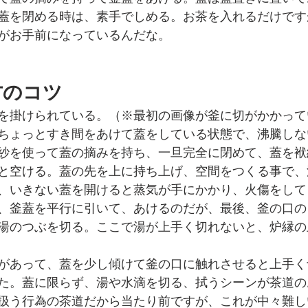
蓋を閉める時は、素手でしめる。お茶を入れるだけです
がお手前になっているんだな。
方のコツ
を掛けられている。（※最初の画像が釜に切がかかって
ちょっとすき間をあけて蓋をしている状態で、沸騰しな
紗を使って蓋の摘みを持ち、一旦完全に閉めて、蓋を袱
と空ける。蓋の先を上に持ち上げ、空間をつくる事で、
、いきない蓋を開けると蒸気が手にかかり、火傷をして
、釜蓋を平行に引いて、あけるのだが、最後、釜の口の
湯のつぶを切る。ここで湯が上手く切れないと、炉縁の
があって、蓋を少し傾けて釜の口に触れさせると上手く
た。蓋に限らず、湯や水滴を切る、拭うシーンが茶道の
扱う行為の茶道だから当たり前ですが、これが中々難し