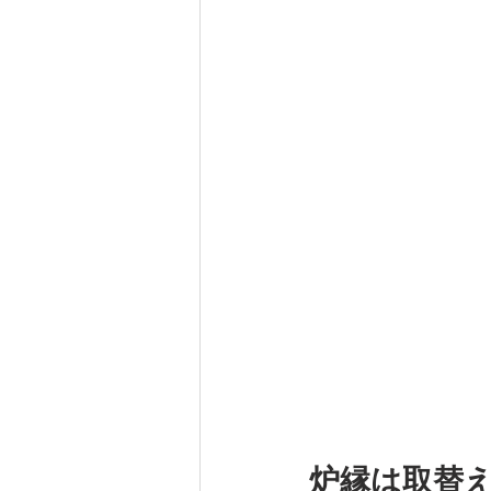
炉縁は取替