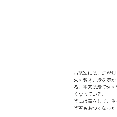
【曲線のオフィス】東京都板橋区
【青のオフィス】東京都江戸川区
収納計画
マンションリノベ
アフターコロナ・withコロナの
お茶室には、炉が切
火を焚き、湯を沸か
る。本来は炭で火を
賃貸集合住宅（アパート・マンシ
くなっている。
釜には蓋をして、湯
釜蓋もあつくなった