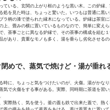
っている、玄関の上がり框のような黒い木。この炉縁、
る処を見た時は、ちょっと驚いた。いつもは普通に黒い
ブラ柄の漆で塗られた縁木になっている。炉縁は茶室に
の上、畳みの横に置いているものなので、簡単に変えら
で、茶事ごとに異なる炉縁で、その茶事の構成を組む１
品があり、貴重なモノも多く、湯を垂らし劣化させるの
け閉めで、蒸気で焼けど・湯が垂れ
る時に、ちょっと気をつけたいのが、火傷。湯がかなり
蒸気で火傷をする事がある。実際、同時期に茶道を習い
。
、実際熱く、気を使う。釜の蓋も鉄で出来た蓋で、熱く
で蓋の摘みを持って釜蓋をあける。蓋は蓋置きに置いて